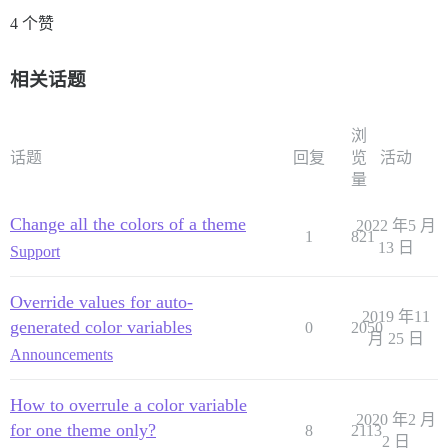
4 个赞
相关话题
浏
话题
回复
览
活动
量
Change all the colors of a theme
2022 年5 月
1
821
13 日
Support
Override values for auto-
2019 年11
generated color variables
0
2050
月 25 日
Announcements
How to overrule a color variable
2020 年2 月
for one theme only?
8
2113
2 日