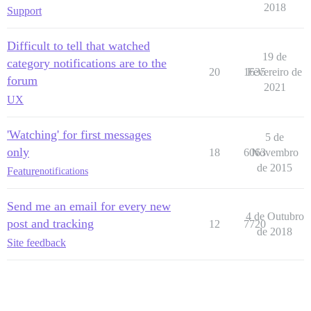
2018
Support
Difficult to tell that watched
19 de
category notifications are to the
20
1635
Fevereiro de
forum
2021
UX
'Watching' for first messages
5 de
only
18
6063
Novembro
de 2015
Feature
notifications
Send me an email for every new
4 de Outubro
post and tracking
12
7720
de 2018
Site feedback