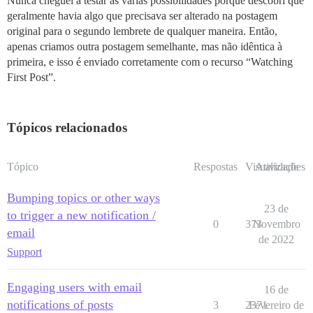
Nunca cheguei a testar as várias possibilidades porque descobri que
geralmente havia algo que precisava ser alterado na postagem
original para o segundo lembrete de qualquer maneira. Então,
apenas criamos outra postagem semelhante, mas não idêntica à
primeira, e isso é enviado corretamente com o recurso “Watching
First Post”.
Tópicos relacionados
Tópico
Respostas
Visualizações
Atividade
Bumping topics or other ways
23 de
to trigger a new notification /
0
373
Novembro
email
de 2022
Support
Engaging users with email
16 de
notifications of posts
3
2371
Fevereiro de