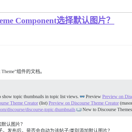
Theme Component选择默认图片？
 Theme”组件的文档。
how topic thumbnails in topic list views.
Preview
Preview on Dis
ourse Theme Creator
(list)
Preview on Discourse Theme Creator
(maso
.com/discourse/discourse-topic-thumbnails
New to Discourse Theme
加默认图片？
子。发布后，是否会自动为该帖子/类别添加默认图片？