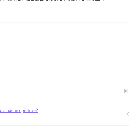
回
ic has no picture?