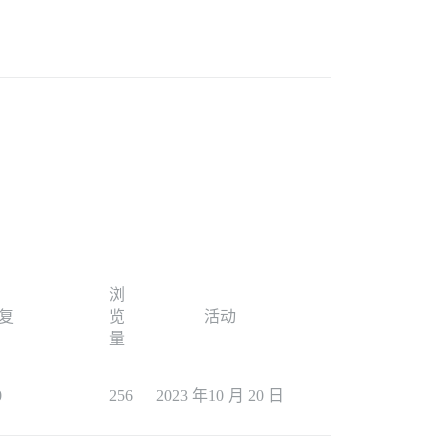
浏
复
览
活动
量
0
256
2023 年10 月 20 日