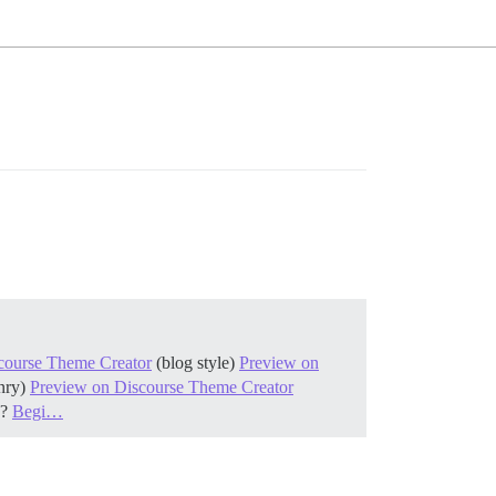
course Theme Creator
(blog style)
Preview on
nry)
Preview on Discourse Theme Creator
s?
Begi…