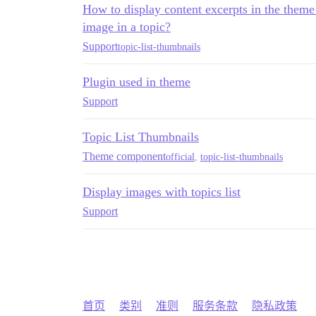
How to display content excerpts in the them
image in a topic?
Support
topic-list-thumbnails
Plugin used in theme
Support
Topic List Thumbnails
Theme component
official
,
topic-list-thumbnails
Display images with topics list
Support
首页
类别
准则
服务条款
隐私政策