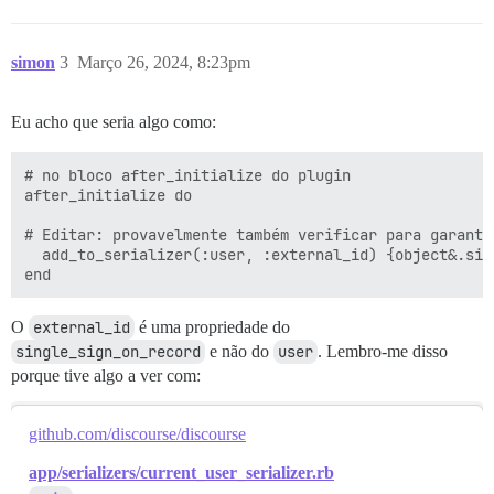
simon
3
Março 26, 2024, 8:23pm
Eu acho que seria algo como:
# no bloco after_initialize do plugin

after_initialize do

# Editar: provavelmente também verificar para garanti
  add_to_serializer(:user, :external_id) {object&.sin
O
external_id
é uma propriedade do
single_sign_on_record
e não do
user
. Lembro-me disso
porque tive algo a ver com:
github.com/discourse/discourse
app/serializers/current_user_serializer.rb