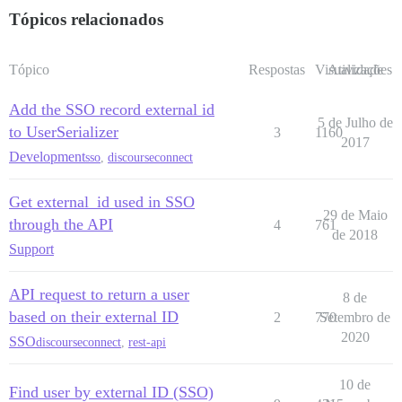
Tópicos relacionados
Tópico
Respostas
Visualizações
Atividade
Add the SSO record external id
5 de Julho de
to UserSerializer
3
1160
2017
Development
sso
,
discourseconnect
Get external_id used in SSO
29 de Maio
through the API
4
761
de 2018
Support
API request to return a user
8 de
based on their external ID
2
770
Setembro de
2020
SSO
discourseconnect
,
rest-api
10 de
Find user by external ID (SSO)