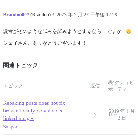
Brandon007
(Brandon)
3
2023 年 7 月 27 日午後 12:28
読者がそのような試みを試みようとするなら、ですが！
ジェイさん、ありがとうございます！
関連トピック
表
アクティビ
トピック
返信
示
ティ
Rebaking posts does not fix
broken locally downloaded
2019 年 1 月
5
1157
linked images
2 日
Support