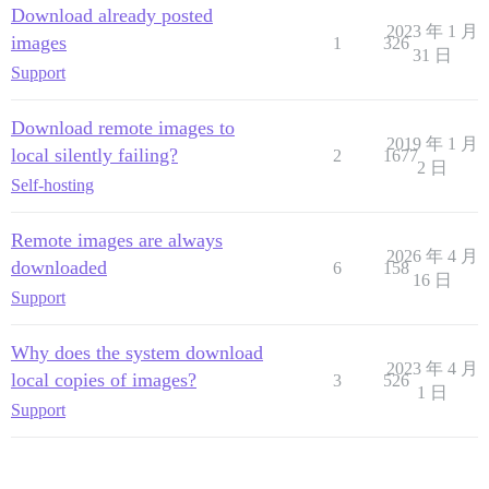
Download already posted
2023 年 1 月
images
1
326
31 日
Support
Download remote images to
2019 年 1 月
local silently failing?
2
1677
2 日
Self-hosting
Remote images are always
2026 年 4 月
downloaded
6
158
16 日
Support
Why does the system download
2023 年 4 月
local copies of images?
3
526
1 日
Support