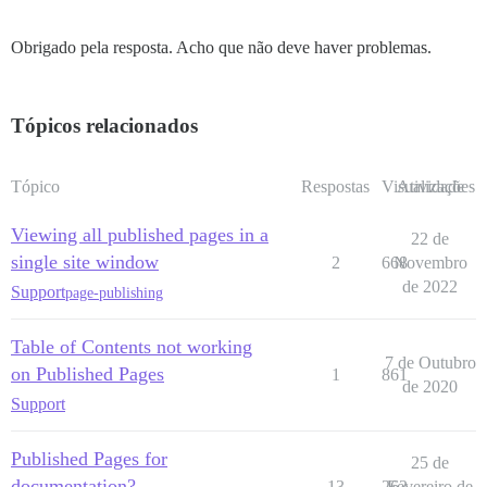
Obrigado pela resposta. Acho que não deve haver problemas.
Tópicos relacionados
Tópico
Respostas
Visualizações
Atividade
Viewing all published pages in a
22 de
single site window
2
668
Novembro
de 2022
Support
page-publishing
Table of Contents not working
7 de Outubro
on Published Pages
1
861
de 2020
Support
Published Pages for
25 de
documentation?
13
263
Fevereiro de