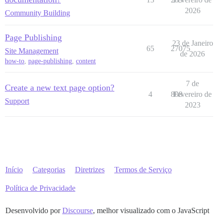
2026
Community Building
Page Publishing
23 de Janeiro
65
27075
Site Management
de 2026
how-to
,
page-publishing
,
content
7 de
Create a new text page option?
4
808
Fevereiro de
Support
2023
Início
Categorias
Diretrizes
Termos de Serviço
Política de Privacidade
Desenvolvido por
Discourse
, melhor visualizado com o JavaScript