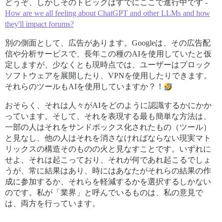
どうぞ、しかしそのトピックはすでにここで進行中です -
How are we all feeling about ChatGPT and other LLMs and how
they'll impact forums?
別の側面として、広告があります。Googleは、その広告配
信や分析サービスで、長年この種のAIを使用していたと仮
定しますが、少なくとも現時点では、ユーザーはブロック
ソフトウェアを展開したり、VPNを使用したりできます。
それらのツールもAIを使用していますか？！
おそらく、それは人々がAIをどのように認識するかにかか
っています。そして、それを表現する最も簡単な方法は、
一部の人はそれをサンドボックス化されたもの（ツール）
と見なし、他の人はそれを消さなければならない現実マト
リックスの構造そのものの火と見なすことです。いずれに
せよ、それは起こっており、それが何であれ起こるでしょ
うが、常に結果はあり、時にはあなたがそれらの結果の作
成に参加するか、それらを軽減するかを選択するしかない
のです。私が「業界」と呼んでいるものは、私の意見で
は、両方を行っています。