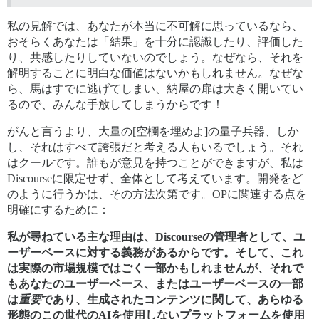
私の見解では、あなたが本当に不可解に思っているなら、
おそらくあなたは「結果」を十分に認識したり、評価した
り、共感したりしていないのでしょう。なぜなら、それを
解明することに明白な価値はないかもしれません。なぜな
ら、馬はすでに逃げてしまい、納屋の扉は大きく開いてい
るので、みんな手放してしまうからです！
がんと言うより、大量の[空欄を埋めよ]の量子兵器、しか
し、それはすべて誇張だと考える人もいるでしょう。それ
はクールです。誰もが意見を持つことができますが、私は
Discourseに限定せず、全体として考えています。開発をど
のように行うかは、その方法次第です。OPに関連する点を
明確にするために：
私が尋ねている主な理由は、Discourseの管理者として、ユ
ーザーベースに対する義務があるからです。そして、これ
は実際の市場規模ではごく一部かもしれませんが、それで
もあなたのユーザーベース、またはユーザーベースの一部
は
重要
であり、生成されたコンテンツに関して、あらゆる
形態のこの世代のAIを使用しないプラットフォームを使用