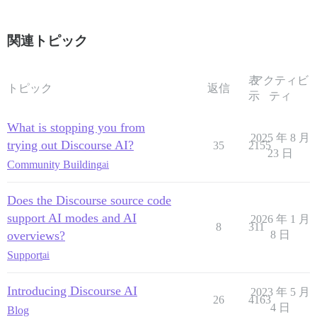
関連トピック
表
アクティビ
トピック
返信
示
ティ
What is stopping you from
2025 年 8 月
trying out Discourse AI?
35
2155
23 日
Community Building
ai
Does the Discourse source code
support AI modes and AI
2026 年 1 月
8
311
overviews?
8 日
Support
ai
Introducing Discourse AI
2023 年 5 月
26
4163
4 日
Blog