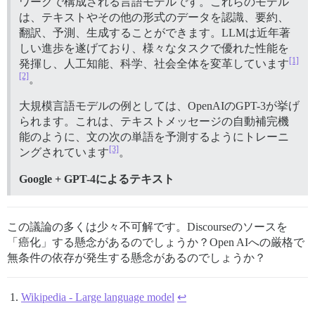
ワークで構成される言語モデルです。これらのモデル
は、テキストやその他の形式のデータを認識、要約、
翻訳、予測、生成することができます。LLMは近年著
しい進歩を遂げており、様々なタスクで優れた性能を
[1]
発揮し、人工知能、科学、社会全体を変革しています
[2]
。
大規模言語モデルの例としては、OpenAIのGPT-3が挙げ
られます。これは、テキストメッセージの自動補完機
能のように、文の次の単語を予測するようにトレーニ
[3]
ングされています
。
Google + GPT-4によるテキスト
この議論の多くは少々不可解です。Discourseのソースを
「癌化」する懸念があるのでしょうか？Open AIへの厳格で
無条件の依存が発生する懸念があるのでしょうか？
Wikipedia - Large language model
↩︎