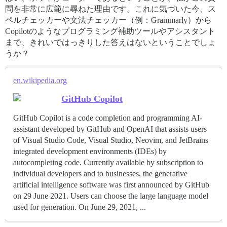
問を非常に広範に尋ねた理由です。これに気づいた今、ス
ペルチェッカーや文法チェッカー（例：Grammarly）から
Copilotのようなプログラミング補助ツールやアシスタント
まで、きれいではっきりした答えはないということでしょ
うか？
en.wikipedia.org
GitHub Copilot
GitHub Copilot is a code completion and programming AI-
assistant developed by GitHub and OpenAI that assists users
of Visual Studio Code, Visual Studio, Neovim, and JetBrains
integrated development environments (IDEs) by
autocompleting code. Currently available by subscription to
individual developers and to businesses, the generative
artificial intelligence software was first announced by GitHub
on 29 June 2021. Users can choose the large language model
used for generation. On June 29, 2021, ...