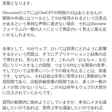
基盤となります。
DiscourseのコアにはChatGPTや同様のAIはありませんが、
開発や作成にはツールとしてAIが使用されるという注意点
があるという単純な声明に過ぎない場合、それはDiscourse
フォーラムの一般の人々にとって満足のいく答えに最も近
いかもしれません。
全体として、AIがウェブ、ひいては世界にどのように影響
するかという問題は、すでにアプリケーションと結果の点
で実行され、見られています。これらの「おもちゃ」を公
式にリリースするこの段階、つまりAPIなどを開発の世界、
そしてひいては世界にパンドラの箱を与えることは、加速
です。なぜなら、それ以前は非常に管理された実験的な学
習段階であり、比較的秘密裏の段階であり、多くの一般の
人々が気づかないうちに、このAIは何年もウェブの大部分
に注入されていたからです。
質問の範囲内に留めようとしていますが、本当にメタを議
論したいのであれば、形而上学を議論したいのであれば、