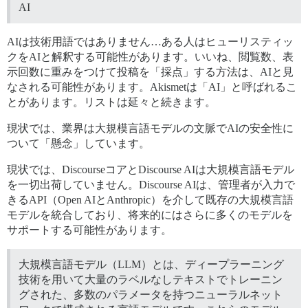
AI
AIは技術用語ではありません…ある人はヒューリスティッ
クをAIと解釈する可能性があります。いいね、閲覧数、表
示回数に重みをつけて投稿を「採点」する方法は、AIと見
なされる可能性があります。Akismetは「AI」と呼ばれるこ
とがあります。リストは延々と続きます。
現状では、業界は大規模言語モデルの文脈でAIの安全性に
ついて「懸念」しています。
現状では、DiscourseコアとDiscourse AIは大規模言語モデル
を一切出荷していません。Discourse AIは、管理者が入力で
きるAPI（Open AIとAnthropic）を介して既存の大規模言語
モデルを統合しており、将来的にはさらに多くのモデルを
サポートする可能性があります。
大規模言語モデル（LLM）とは、ディープラーニング
技術を用いて大量のラベルなしテキストでトレーニン
グされた、多数のパラメータを持つニューラルネット