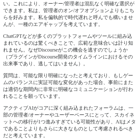
い。これにより、オーナー/管理者は混乱なく明確な選択が
できます。私は、管理者のオン/オフオプションよりもこち
らを好みます。私を偏執的で時代遅れと呼んでも構いませ
んが、一種のエアギャップを考えています。
ChatGPTなどが多くのプラットフォームやツールに組み込
まれているのは驚くべきことで、広範な意味合いは計り知
れません。なぜDiscourseがこの機会を逃すのでしょうか
（プラグインがDiscourse開発のタイムラインにおけるその
出来事であり、逃してはいません）。
質問は、可能な限り明確になったと考えており、もしゲー
ムのバランスに実証可能な変化があった場合、事前にまた
は適切な期間内に非常に明確なコミュニケーションが行わ
れることを願っています。
アクティブAIがコアに深く組み込まれたフォーラムは、一
部の管理者/オーナーやユーザーベースにとって、スカイネ
ットへの移行が1つ進みすぎている可能性があり、AIはメタ
であることよりもさらに大きなものとして考慮されるべき
だと考えています。