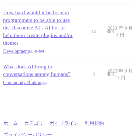
How hard would it be for non
programmers to be able to use
the Discourse AI - AI bot to
2023 年 9 月
10
888
help them create plugins and/or
1 日
themes
Development
ai
,
ai-bot
What does AI bring to
2023 年 9 月
conversations among humans?
2
803
13 日
Community Building
ai
ホーム
カテゴリ
ガイドライン
利用規約
プライバシーポリシー