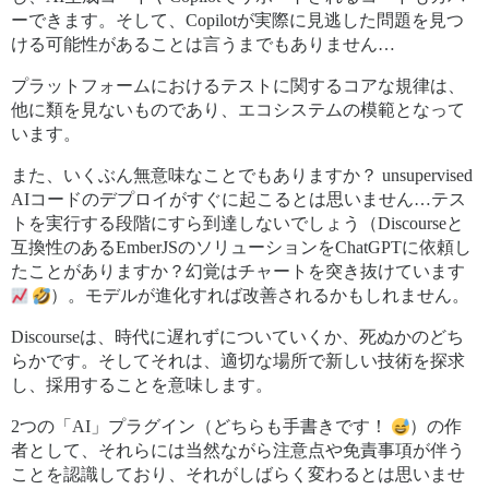
ーできます。そして、Copilotが実際に見逃した問題を見つ
ける可能性があることは言うまでもありません…
プラットフォームにおけるテストに関するコアな規律は、
他に類を見ないものであり、エコシステムの模範となって
います。
また、いくぶん無意味なことでもありますか？ unsupervised
AIコードのデプロイがすぐに起こるとは思いません…テス
トを実行する段階にすら到達しないでしょう（Discourseと
互換性のあるEmberJSのソリューションをChatGPTに依頼し
たことがありますか？幻覚はチャートを突き抜けています
）。モデルが進化すれば改善されるかもしれません。
Discourseは、時代に遅れずについていくか、死ぬかのどち
らかです。そしてそれは、適切な場所で新しい技術を探求
し、採用することを意味します。
2つの「AI」プラグイン（どちらも手書きです！
）の作
者として、それらには当然ながら注意点や免責事項が伴う
ことを認識しており、それがしばらく変わるとは思いませ