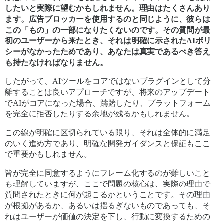
したいと実際に望むかもしれません。理由はたくさんあり
ます。広告ブロッカーを使用するのと同じように、彼らは
この「もの」の一部になりたくないのです。その質問が最
初のユーザーから来たとき、それは明確に示されたAIポリ
シーがなかったためであり、あなたは真実であるべき答え
も持たなければなりません。
したがって、AIツールをコアではないプラグインとして分
離することは良いアプローチですが、将来のアップデート
でAIがコアになった場合、躊躇したり、プラットフォーム
を完全に拒否したりする余地が残るかもしれません。
この線が明確に区切られている限り、それは全体的に満足
のいく進め方であり、明確な開発ガイダンスと保証もここ
で重要かもしれません。
皆が完全に同意するようにフレーム化するのが難しいこと
も理解していますが、ここで問題の核心は、実際の理由で
質問されたときに何が起こるかということです。その理由
が根拠があるか、あるいは揺るぎないものであっても、そ
れはユーザーが価値の決定を下し、行動に変換するための