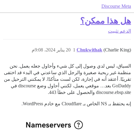
Discourse Meta
هل هذا ممكن؟
الدعم
تثبيت
(Charlie King)
Chukwithak
1
20 يناير 2024، 9:08م
السياق، ليس لدي وصول إلى كل شيء وأحاول جعله يعمل. نحن
منظمة غير ربحية صغيرة والرجل الذي ساعدني في البدء قد اختفى
تقريبًا. أعتقد أنه في إجازة، لكن لست متأكدًا. لا يمكنني الترحيل من
GoDaddy بعد… موقعي يعمل، لكنني أحاول وضع discourse في
discourse.ebsp.site والحصول على خطأ 443.
إنه يحتفظ بـ NS الخاص بـ Cloudflare مع خادم WordPress.