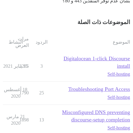
بشأن عدم توفر المنفذين 443 و 80؟
الموضوعات ذات الصلة
مرات
الموضوع
الردود
النشاط
العرض
Digitalocean 1-click Discourse
install
3
15 يناير 2021
3285
Self-hosting
Troubleshooting Port Access
18 أغسطس
1790
25
2020
Self-hosting
Misconfigured DNS preventing
21 مارس
discourse-setup completion
1898
13
2020
Self-hosting