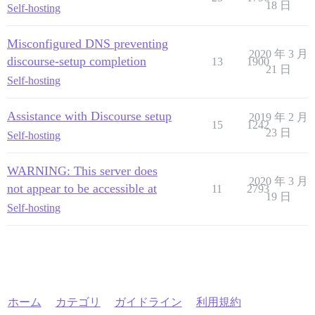
18 日
Self-hosting
Misconfigured DNS preventing
2020 年 3 月
discourse-setup completion
13
1900
21 日
Self-hosting
Assistance with Discourse setup
2019 年 2 月
15
1242
23 日
Self-hosting
WARNING: This server does
2020 年 3 月
not appear to be accessible at
11
2793
19 日
Self-hosting
ホーム
カテゴリ
ガイドライン
利用規約