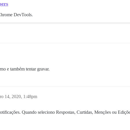
pers
 Chrome DevTools.
rno e também tentar gravar.
iro 14, 2020, 1:48pm
ificações. Quando seleciono Respostas, Curtidas, Menções ou Edições,