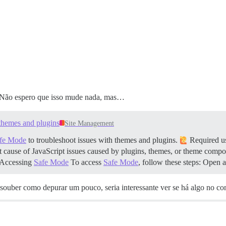
? Não espero que isso mude nada, mas…
themes and plugins
Site Management
fe Mode
to troubleshoot issues with themes and plugins.
Required use
oot cause of JavaScript issues caused by plugins, themes, or theme compone
Accessing
Safe Mode
To access
Safe Mode
, follow these steps: Ope
ouber como depurar um pouco, seria interessante ver se há algo no co