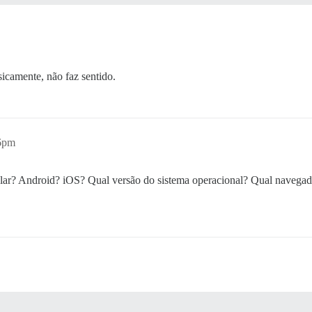
sicamente, não faz sentido.
36pm
ular? Android? iOS? Qual versão do sistema operacional? Qual navega