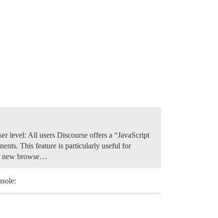
r level: All users Discourse offers a “JavaScript
nts. This feature is particularly useful for
n a new browse…
nsole: