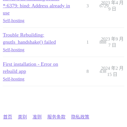
2023 年4 月
*:6379: bind: Address already in
3
6729
9 日
use
Self-hosting
Trouble Rebuilding:
2023 年9 月
gnutls_handshake() failed
1
888
7 日
Self-hosting
First installation - Error on
2024 年2 月
rebuild app
8
438
15 日
Self-hosting
首页
类别
准则
服务条款
隐私政策