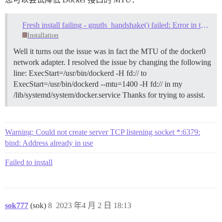
Fresh install failing - gnutls_handshake() failed: Error in the pull function
Installation
Well it turns out the issue was in fact the MTU of the docker0
network adapter. I resolved the issue by changing the following
line: ExecStart=/usr/bin/dockerd -H fd:// to
ExecStart=/usr/bin/dockerd --mtu=1400 -H fd:// in my
/lib/systemd/system/docker.service Thanks for trying to assist.
Warning: Could not create server TCP listening socket *:6379:
bind: Address already in use
Failed to install
sok777
(sok)
8
2023 年4 月 2 日 18:13