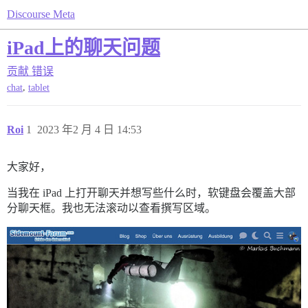
Discourse Meta
iPad上的聊天问题
贡献
错误
,
chat
tablet
Roi
1
2023 年2 月 4 日 14:53
大家好，
当我在 iPad 上打开聊天并想写些什么时，软键盘会覆盖大部
分聊天框。我也无法滚动以查看撰写区域。