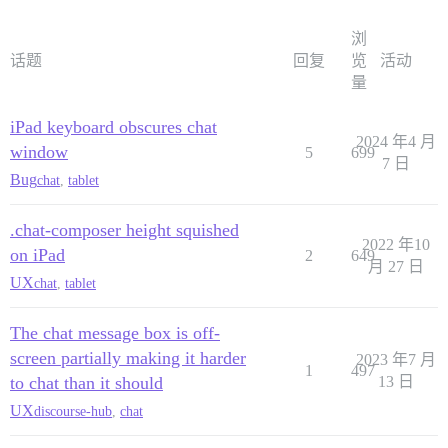
浏
话题
回复
览
活动
量
iPad keyboard obscures chat
2024 年4 月
window
5
699
7 日
Bug
chat
,
tablet
.chat-composer height squished
2022 年10
on iPad
2
649
月 27 日
UX
chat
,
tablet
The chat message box is off-
screen partially making it harder
2023 年7 月
1
497
to chat than it should
13 日
UX
discourse-hub
,
chat