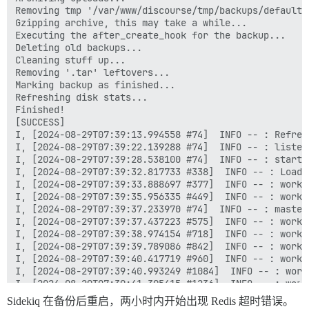
Removing tmp '/var/www/discourse/tmp/backups/default/
Gzipping archive, this may take a while...

Executing the after_create_hook for the backup...

Deleting old backups...

Cleaning stuff up...

Removing '.tar' leftovers...

Marking backup as finished...

Refreshing disk stats...

Finished!

[SUCCESS]

I, [2024-08-29T07:39:13.994558 #74]  INFO -- : Refresh
I, [2024-08-29T07:39:22.139288 #74]  INFO -- : listen
I, [2024-08-29T07:39:28.538100 #74]  INFO -- : starti
I, [2024-08-29T07:39:32.817733 #338]  INFO -- : Loadi
I, [2024-08-29T07:39:33.888697 #377]  INFO -- : worker
I, [2024-08-29T07:39:35.956335 #449]  INFO -- : worker
I, [2024-08-29T07:39:37.233970 #74]  INFO -- : master 
I, [2024-08-29T07:39:37.437223 #575]  INFO -- : worker
I, [2024-08-29T07:39:38.974154 #718]  INFO -- : worker
I, [2024-08-29T07:39:39.789086 #842]  INFO -- : worker
I, [2024-08-29T07:39:40.417719 #960]  INFO -- : worker
I, [2024-08-29T07:39:40.993249 #1084]  INFO -- : worke
I, [2024-08-29T07:39:41.395415 #1236]  INFO -- : worke
I, [2024-08-29T07:43:38.285891 #74]  INFO -- : master 
Sidekiq 在备份后重启，两小时内开始出现 Redis 超时错误。
I, [2024-08-29T07:43:38.288650 #2790085]  INFO -- : S