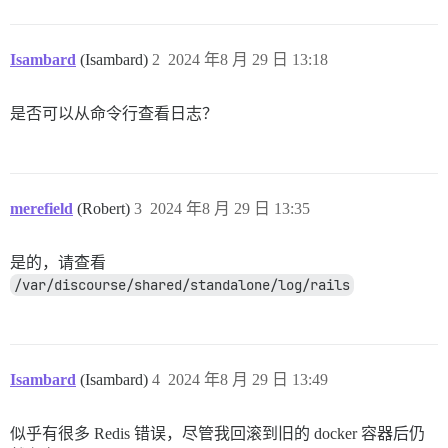
Isambard
(Isambard)
2
2024 年8 月 29 日 13:18
是否可以从命令行查看日志？
merefield
(Robert)
3
2024 年8 月 29 日 13:35
是的，请查看
/var/discourse/shared/standalone/log/rails
Isambard
(Isambard)
4
2024 年8 月 29 日 13:49
似乎有很多 Redis 错误，尽管我回滚到旧的 docker 容器后仍