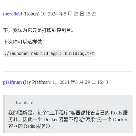
merefield
(Robert)
10
2024 年8 月 29 日 15:23
不，我认为它只是打印到控制台。
下次你可以这样做：
./launcher rebuild app > buildlog.txt
pfaffman
(Jay Pfaffman)
11
2024 年8 月 29 日 16:43
Isambard:
我的理解是，每个“应用程序”容器都托管自己的 Redis 服
务器，因此一个 Docker 容器不可能“污染”另一个 Docker
容器的 Redis 服务器。