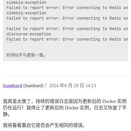
sidekiq-exception

Failed to report error: Error connecting to Redis on 
sidekiq-exception

Failed to report error: Error connecting to Redis on 
Failed to report error: Error connecting to Redis on 
discourse-exception

Failed to report error: Error connecting to Redis on 
```

时间似乎与更新一致。
Isambard
(Isambard)
7
2024 年8 月 29 日 14:13
我真是太傻了，持续的错误日志是因为更新后的 Docker 实例
仍在运行！我停止了更新后的 Docker 实例，日志又恢复了平
静。
我将看看重启它是否会产生相同的错误。