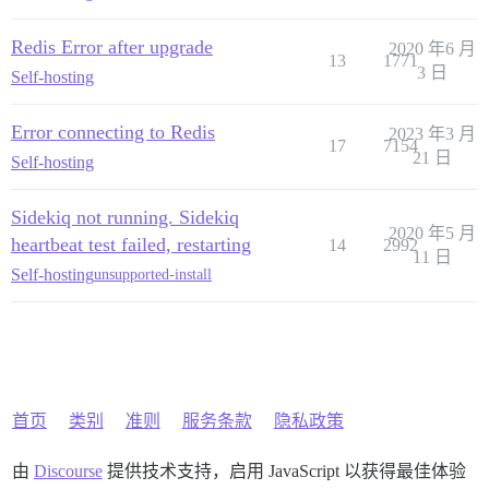
Redis Error after upgrade
2020 年6 月
13
1771
3 日
Self-hosting
Error connecting to Redis
2023 年3 月
17
7154
21 日
Self-hosting
Sidekiq not running. Sidekiq
2020 年5 月
heartbeat test failed, restarting
14
2992
11 日
Self-hosting
unsupported-install
首页
类别
准则
服务条款
隐私政策
由
Discourse
提供技术支持，启用 JavaScript 以获得最佳体验