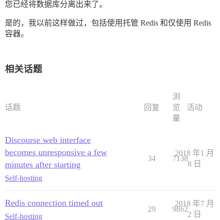
您已经将数据库分离出来了。
是的，我以前这样做过，包括使用托管 Redis 和仅使用 Redis
容器。
相关话题
浏
话题
回复
览
活动
量
Discourse web interface
becomes unresponsive a few
2018 年1 月
34
7138
minutes after starting
8 日
Self-hosting
Redis connection timed out
2018 年7 月
29
9862
2 日
Self-hosting