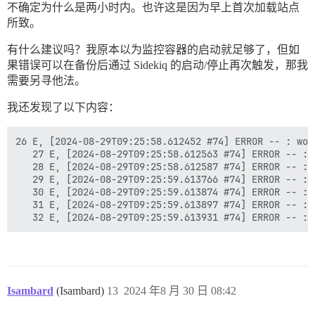
不确定为什么是两小时内。也许这是因为早上首次加载站点
I, [2024-08-29T07:43:38.658839 #454]  INFO -- : worke
所致。
I, [2024-08-29T07:43:53.315240 #845]  INFO -- : worke
I, [2024-08-29T07:43:53.315258 #1121415]  INFO -- : w
有什么建议吗？我原本以为监控容器的启动就足够了，但如
I, [2024-08-29T07:43:53.318146 #720]  INFO -- : worke
I, [2024-08-29T07:43:53.318152 #1256]  INFO -- : work
果错误可以在备份后通过 Sidekiq 的启动/停止再次触发，那我
I, [2024-08-29T07:43:53.319042 #586]  INFO -- : worke
需要另寻他法。
I, [2024-08-29T07:43:53.322139 #960]  INFO -- : worke
I, [2024-08-29T07:43:53.330282 #1109]  INFO -- : work
我还发现了以下内容：
E, [2024-08-29T09:24:44.381913 #377] ERROR -- : app e
E, [2024-08-29T09:24:44.382304 #377] ERROR -- : /var/
n/ruby.rb:58:in `block in _read_from_socket'

26 E, [2024-08-29T09:25:58.612452 #74] ERROR -- : wor
E, [2024-08-29T09:24:44.382516 #377] ERROR -- : <inte
   27 E, [2024-08-29T09:25:58.612563 #74] ERROR -- : 
E, [2024-08-29T09:24:44.382536 #377] ERROR -- : /var/
   28 E, [2024-08-29T09:25:58.612587 #74] ERROR -- : 
n/ruby.rb:54:in `_read_from_socket'

   29 E, [2024-08-29T09:25:59.613766 #74] ERROR -- : 
E, [2024-08-29T09:24:44.382687 #377] ERROR -- : /var/
   30 E, [2024-08-29T09:25:59.613874 #74] ERROR -- : 
n/ruby.rb:47:in `gets'

   31 E, [2024-08-29T09:25:59.613897 #74] ERROR -- : 
E, [2024-08-29T09:24:44.382782 #377] ERROR -- : /var/
E, [2024-08-29T09:24:44.383064 #377] ERROR -- : /var/
E, [2024-08-29T09:24:44.383269 #377] ERROR -- : /var/
E, [2024-08-29T09:24:44.383293 #377] ERROR -- : /var/
E, [2024-08-29T09:24:44.383304 #377] ERROR -- : /var/
E, [2024-08-29T09:24:44.383313 #377] ERROR -- : /var/
E, [2024-08-29T09:24:44.383323 #377] ERROR -- : /var/
Isambard
(Isambard)
13
2024 年8 月 30 日 08:42
E, [2024-08-29T09:24:44.383332 #377] ERROR -- : /var/