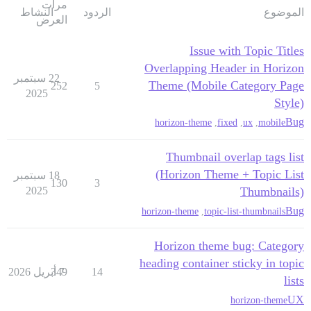
مرات
الموضوع
الردود
النشاط
العرض
Issue with Topic Titles
Overlapping Header in Horizon
22 سبتمبر
Theme (Mobile Category Page
252
5
2025
Style)
Bug
horizon-theme
,
fixed
,
ux
,
mobile
Thumbnail overlap tags list
(Horizon Theme + Topic List
18 سبتمبر
130
3
2025
Thumbnails)
Bug
horizon-theme
,
topic-list-thumbnails
Horizon theme bug: Category
heading container sticky in topic
14
7 أبريل 2026
349
lists
UX
horizon-theme