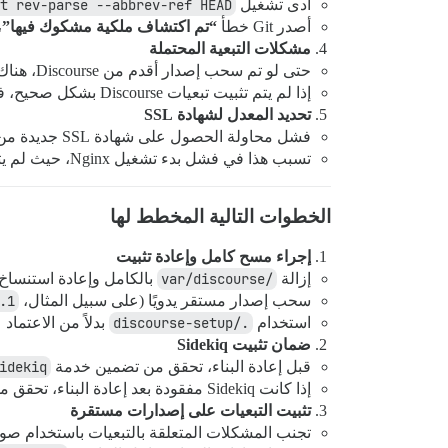
أدى تشغيل
t rev-parse --abbrev-ref HEAD
أصدر Git خطأ
“تم اكتشاف ملكية مشكوك فيها”
،
مشكلات التبعية المحتملة
حتى لو تم سحب إصدار أقدم من Discourse، هناك قلق من أنه قد يتم سحب تبعيات أحدث (Ruby، Redis، Sidekiq) أثناء التثبيت، مما قد يتسبب في مشكلات توافق.
إذا لم يتم تثبيت تبعيات Discourse بشكل صحيح، فقد يتصرف التثبيت بشكل غير متسق عبر البيئات.
تحديد المعدل لشهادة SSL
فشل محاولة الحصول على شهادة SSL جديدة من Let’s Encrypt بسبب
تسبب هذا في فشل بدء تشغيل Nginx، حيث لم يتمكن من تحميل ملف الشهادة المتوقع.
الخطوات التالية المخطط لها
إجراء مسح كامل وإعادة تثبيت
إزالة
/var/discourse
بالكامل وإعادة استنساخ
سحب إصدار مستقر يدويًا (على سبيل المثال،
.1
استخدام
./discourse-setup
بدلاً من الاعتما
ضمان تثبيت Sidekiq
قبل إعادة البناء، تحقق من تضمين خدمة
idekiq
إذا كانت Sidekiq مفقودة بعد إعادة البناء، تحقق من تثبيتها يدويًا عبر
تثبيت التبعيات على إصدارات مستقرة
تجنب المشكلات المتعلقة بالتبعيات باستخدام صورة Docker لـ Discourse مستقرة ومعروفة (على سبيل ا