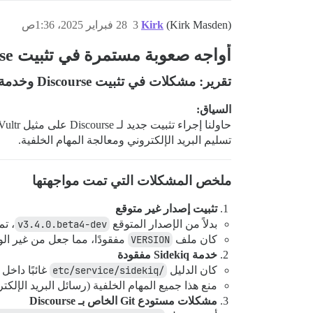
(Kirk Masden)
Kirk
3
28 فبراير 2025، 1:36ص
أواجه صعوبة مستمرة في تثبيت Discourse. إليك تقرير آخر أعدته ChatGPT. أعتقد أنه يمثل تجربتي بدقة.
تقرير: مشكلات في تثبيت Discourse وخدمة Sidekiq المفقودة
السياق:
تسليم البريد الإلكتروني ومعالجة المهام الخلفية.
ملخص المشكلات التي تمت مواجهتها
تثبيت إصدار غير متوقع
بدلاً من الإصدار المتوقع
v3.4.0.beta4-dev
، تم
كان ملف
VERSION
مفقودًا، مما جعل من غير الوا
خدمة Sidekiq مفقودة
كان الدليل
/etc/service/sidekiq
غائبًا داخل حاوية 
منع هذا جميع المهام الخلفية (رسائل البريد الإلك
مشكلات مستودع Git الخاص بـ Discourse