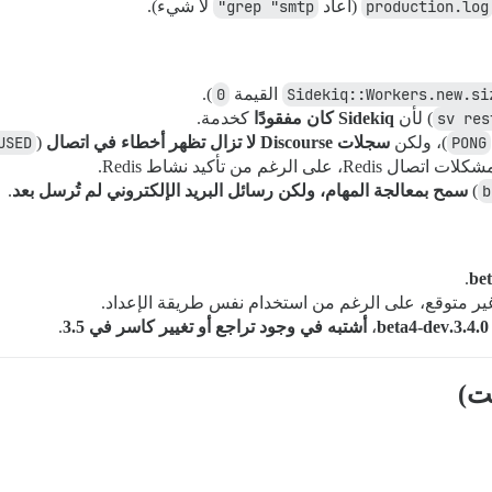
production.log
(أعاد
grep "smtp"
لا شيء).
Sidekiq::Workers.new.si
القيمة
0
).
sv res
) لأن
Sidekiq كان مفقودًا
كخدمة.
PONG
)، ولكن
سجلات Discourse لا تزال تظهر أخطاء في اتصال Redis
).
USED
Redi، على الرغم من تأكيد نشاط Redis.
b
)
سمح بمعالجة المهام، ولكن رسائل البريد الإلكتروني لم تُرسل بعد
.
.
ر متوقع، على الرغم من استخدام نفس طريقة الإعداد.
3.4.0.beta4-dev
،
أشتبه في وجود تراجع أو تغيير كاسر في 3.5
.