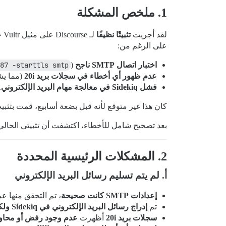
1. ملخص المشكلة
لقد أجريت
تثبيتًا نظيفًا
لـ Discourse على مثيل Vultr جديد، باستخدام
على الرغم من:
اختبار اتصال SMTP ناجح
(
87 -starttls smtp
عدم ظهور أي أخطاء في سجلات بريد 20i
(مما يشير إلى أن Discourse لم
فشل Sidekiq في معالجة مهام البريد الإلكتروني
.
كان هذا غير متوقع لأنه قبل بضعة أسابيع، قمت بتثب
بعد تصحيح شامل للأخطاء، اكتشفت أن تثبيتي الحالي
2. المشكلات الرئيسية المحددة
أ. لم يتم تسليم رسائل البريد الإلكتروني
إعدادات SMTP كانت صحيحة
، تم التحقق منها ع
تم
إدراج رسائل البريد الإلكتروني في Sidekiq ولكن لم يتم استلامها أبدًا
سجلات بريد 20i
أظهرت
عدم وجود رفض أو محاو