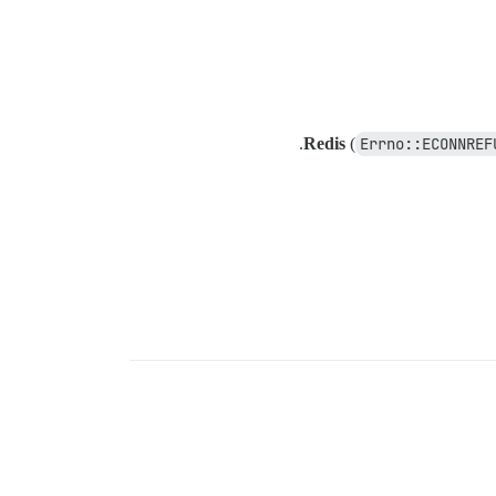
(
Errno::ECONNREF