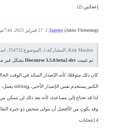
إعجابَين (2)
(Jakke Flemming)
Jagster
2
27 فبراير 2025، 7:44ص
Kirk Masden، المشاركة:1، الموضوع:354732، اسم المستخدم:Kirk:
تم تثبيت
Discourse 3.5.0.beta2-dev
بشكل غير مت
كان ذلك متوقعًا، لأنه الإصدار السائد في الوقت الحال
الكثير يستخدم نفس الإصدار الأخير، وsidekiq يعمل، وبالتالي الرسائل الإلكترونية أيضًا.
لذا قد تحتاج إلى مساعدة، لأنه بعد ذلك لن تتمكن من إع
وقد يكون من الأفضل أن يتولى شخص ذو خبرة التعامل مع هذا الم
4 إعجابات