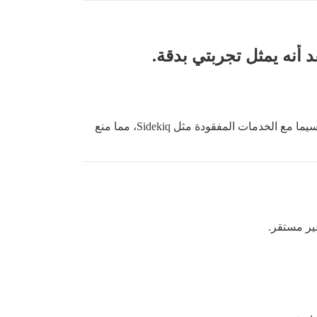
حاولنا إجراء تثبيت جديد لـ Discourse على مثيل Vultr، بهدف إعداد نشر مستقر وعامل. ومع ذلك، واجهنا مشكلات كبيرة، لا سيما مع الخدمات المفقودة مثل Sidekiq، مما منع
ير مستقر.