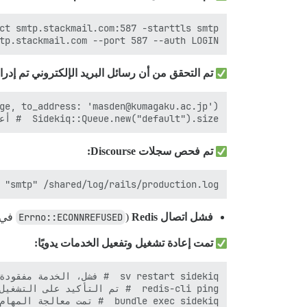
r smtp.stackmail.com --port 587 --auth LOGIN

تم التحقق من أن رسائل البريد الإلكتروني تم إدرا
Sidekiq::Queue.new("default").size  # أعاد 0 (مما يشير إلى معالجة المهمة)

تم فحص سجلات Discourse:
grep "smtp" /shared/log/rails/production.log  # لا توجد أخطاء متعلقة 

فشل اتصال Redis
(
Errno::ECONNREFUSED
في
تمت إعادة تشغيل وتفعيل الخدمات يدويًا:
bundle exec sidekiq  # تمت معالجة المهام ولكن لم تُرسل رسائل البريد الإلكتروني
