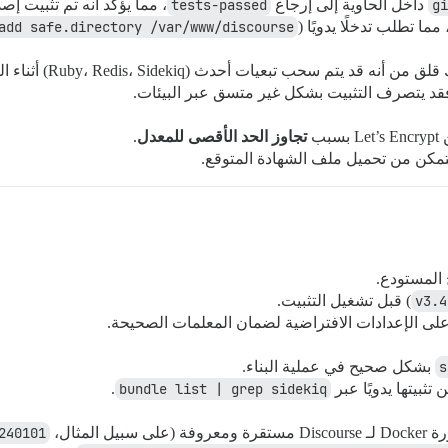
gi
داخل الحاوية إلى إرجاع
tests-passed
، مما يؤكد أنه تم تثبيت إص
 مما تطلب تدخلًا يدويًا (
add safe.directory /var/www/discourse
تجاوز الحد الأقصى للمعدل
.
 المستودع.
v3.4
) قبل تشغيل التثبيت.
د على الإعدادات الافتراضية لضمان المعلمات الصحيحة.
s
بشكل صحيح في عملية البناء.
.
bundle list | grep sidekiq
لمثال،
240101