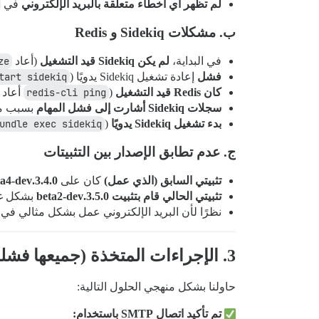
لم تظهر أي أخطاء متعلقة بالبريد الإلكتروني
في
ب. مشكلات Sidekiq و Redis
في البداية،
لم يكن Sidekiq قيد التشغيل
(أعاد
ze
فشل
إعادة تشغيل Sidekiq يدويًا (
tart sidekiq
كان Redis قيد التشغيل
(
redis-cli ping
أعاد
سجلات Sidekiq أشارت إلى فشل المهام
بسبب مشكلات اتصال s
بدء تشغيل Sidekiq يدويًا
(
undle exec sidekiq
ج. عدم تطابق الإصدار بين التثبيتات
تثبيتي السابق (الذي عمل)
كان على
3.4.0.beta4-dev
تثبيتي الحالي قام بتثبيت 3.5.0.beta2-dev
بشكل غي
نظرًا لأن البريد الإلكتروني عمل بشكل مثالي في
3. الإجراءات المتخذة (جميعها فشلت)
حاولنا بشكل منهجي الحلول التالية:
تم تأكيد اتصال SMTP باستخدام: