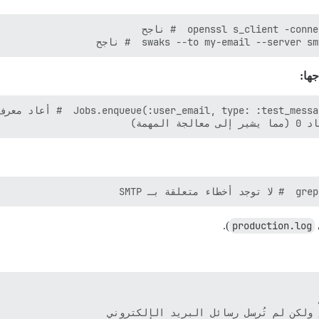
swaks --to my-email --serve  # ناجح
جها:
بـ SMTP
).
production.log