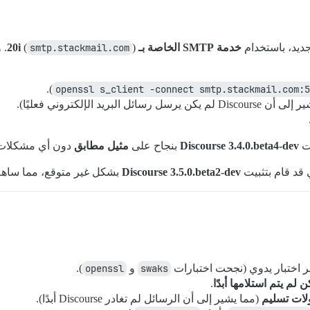
خدمة SMTP الخاصة بـ 20i
smtp.stackmail.com
(
).
).
openssl s_client -connect smtp.stackmail.com:5
 يكن يرسل رسائل البريد الإلكتروني فعليًا).
يت
Discourse 3.4.0.beta4-dev
بنجاح على
مثيل مطابق
دون أي مشكلات ف
 قد قام بتثبيت
Discourse 3.5.0.beta2-dev
بشكل غير متوقع، مما ساهم
بر اختبار يدوي (نجحت اختبارات
swaks
و
openssl
).
.
لات تسليم
(مما يشير إلى أن الرسائل لم تغادر Discourse أبدًا).