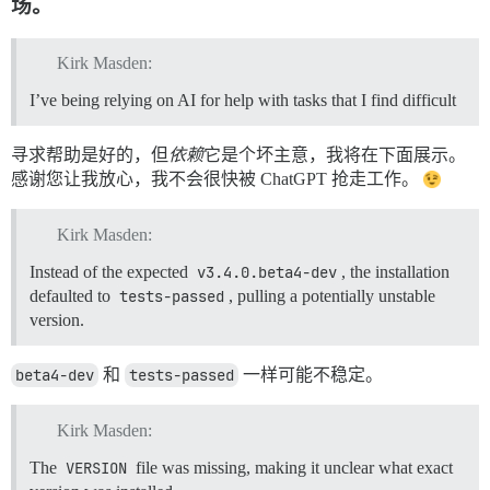
场。
Kirk Masden:
I’ve being relying on AI for help with tasks that I find difficult
寻求帮助是好的，但
依赖
它是个坏主意，我将在下面展示。
感谢您让我放心，我不会很快被 ChatGPT 抢走工作。
Kirk Masden:
Instead of the expected
v3.4.0.beta4-dev
, the installation
defaulted to
tests-passed
, pulling a potentially unstable
version.
beta4-dev
和
tests-passed
一样可能不稳定。
Kirk Masden:
The
VERSION
file was missing, making it unclear what exact