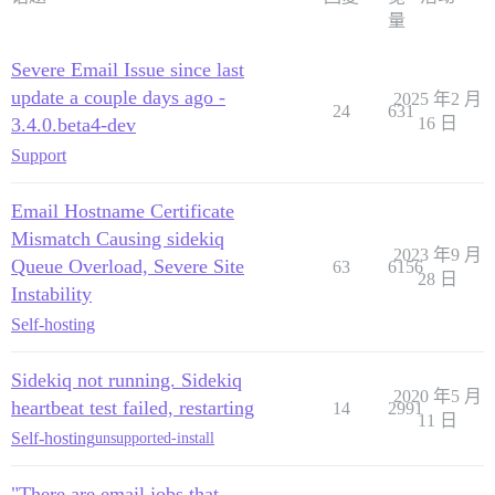
量
Severe Email Issue since last
update a couple days ago -
2025 年2 月
24
631
3.4.0.beta4-dev
16 日
Support
Email Hostname Certificate
Mismatch Causing sidekiq
2023 年9 月
Queue Overload, Severe Site
63
6156
28 日
Instability
Self-hosting
Sidekiq not running. Sidekiq
2020 年5 月
heartbeat test failed, restarting
14
2991
11 日
Self-hosting
unsupported-install
"There are email jobs that