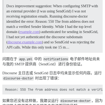
Docs improvement suggestion: When configuring SMTP with
an external provider (I was using SendGrid) I was not
receiving registration emails. Running discourse-doctor
identified the error: Reason: 550 The from address does not
match a verified Sender Identity. While I had the top level
domain (
example.com
) authenticated for sending in SendGrid,
I had not yet authenticated the discourse subdomain
(
discourse.example.com
) and so SendGrid was rejecting the
API calls. While this only took me 15 m…
问题在于
app.yml
中的
notifications
电子邮件地址尚未
与我的 SMTP 提供商（SendGrid）进行身份验证。
Discourse 主日志或 SendGrid 日志中均未显示任何内容。运行
discourse-doctor
时出现了错误：
如果您还没有这样做，我建议运行
discourse-doctor
，因为