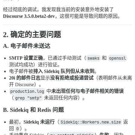
经过彻底的调试，我发现我当前的安装意外地安装了
Discourse 3.5.0.beta2-dev
，这很可能是导致问题的原因。
2. 确定的主要问题
A. 电子邮件未送达
SMTP 设置正确
，已通过手动测试（
swaks
和
openssl
测试均成功）进行验证。
电子邮件被
排入 Sidekiq 队列但从未收到
。
20i 的邮件日志
显示
没有拒绝或投递尝试
（表明邮件从未离
开 Discourse）。
production.log
中
未出现任何与电子邮件相关的错误
（
grep "smtp"
未返回任何内容）。
B. Sidekiq 和 Redis 问题
最初，
Sidekiq 未运行
（
Sidekiq::Workers.new.size
返
回
0
）。