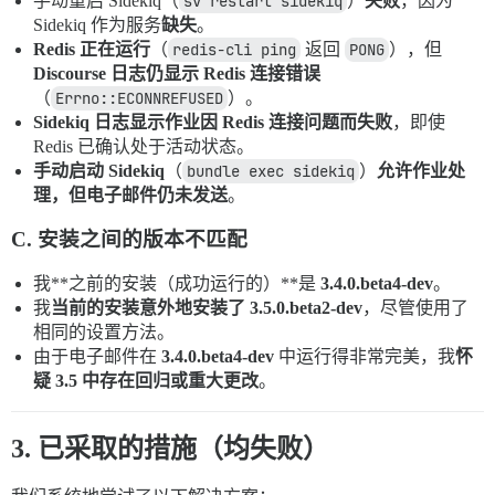
手动重启 Sidekiq（
sv restart sidekiq
）
失败
，因为
Sidekiq 作为服务
缺失
。
Redis 正在运行
（
redis-cli ping
返回
PONG
），但
Discourse 日志仍显示 Redis 连接错误
（
Errno::ECONNREFUSED
）。
Sidekiq 日志显示作业因 Redis 连接问题而失败
，即使
Redis 已确认处于活动状态。
手动启动 Sidekiq
（
bundle exec sidekiq
）
允许作业处
理，但电子邮件仍未发送
。
C. 安装之间的版本不匹配
我**之前的安装（成功运行的）**是
3.4.0.beta4-dev
。
我
当前的安装意外地安装了 3.5.0.beta2-dev
，尽管使用了
相同的设置方法。
由于电子邮件在
3.4.0.beta4-dev
中运行得非常完美，我
怀
疑 3.5 中存在回归或重大更改
。
3. 已采取的措施（均失败）