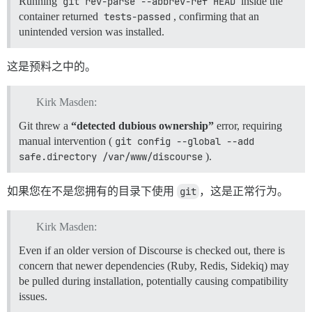
Running
git rev-parse --abbrev-ref HEAD
inside the
container returned
tests-passed
, confirming that an
unintended version was installed.
这是预料之中的。
Kirk Masden:
Git threw a
“detected dubious ownership”
error, requiring
manual intervention (
git config --global --add 
safe.directory /var/www/discourse
).
如果您在不是您拥有的目录下使用
git
，这是正常行为。
Kirk Masden:
Even if an older version of Discourse is checked out, there is
concern that newer dependencies (Ruby, Redis, Sidekiq) may
be pulled during installation, potentially causing compatibility
issues.