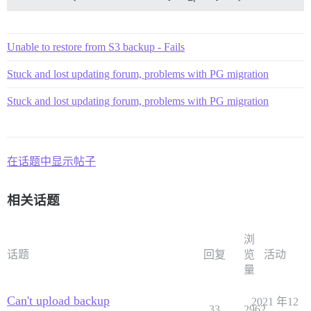
Unable to restore from S3 backup - Fails
Stuck and lost updating forum, problems with PG migration
Stuck and lost updating forum, problems with PG migration
在话题中显示帖子
相关话题
浏
话题
回复
览
活动
量
Can't upload backup
2021 年12
33
2962