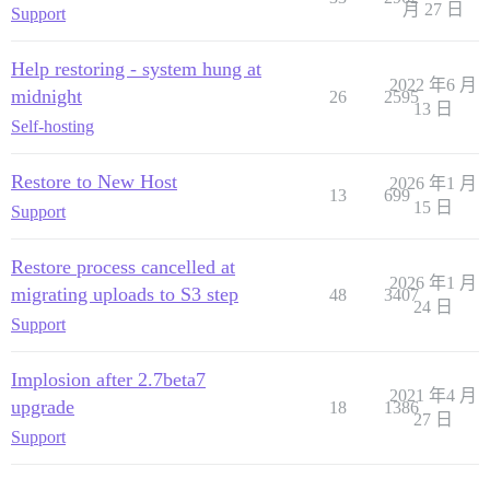
月 27 日
Support
Help restoring - system hung at
2022 年6 月
midnight
26
2595
13 日
Self-hosting
Restore to New Host
2026 年1 月
13
699
15 日
Support
Restore process cancelled at
2026 年1 月
migrating uploads to S3 step
48
3407
24 日
Support
Implosion after 2.7beta7
2021 年4 月
upgrade
18
1386
27 日
Support