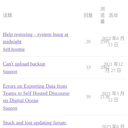
浏
话题
回复
览
活动
量
Help restoring - system hung at
2022 年6 月
midnight
26
2595
13 日
Self-hosting
Can't upload backup
2021 年12
33
2962
月 27 日
Support
Errors on Exporting Data from
Teams to Self Hosted Discourse
2021 年5 月
39
2138
on Digital Ocean
12 日
Support
Stuck and lost updating forum,
2025 年6 月