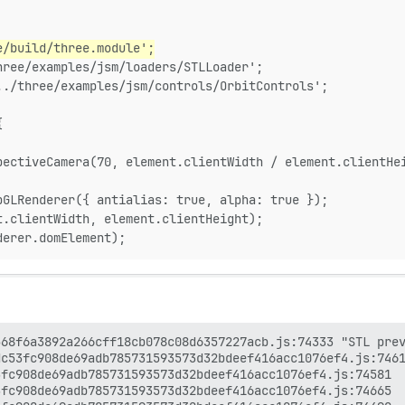
e/build/three.module';
hree/examples/jsm/loaders/STLLoader';
../three/examples/jsm/controls/OrbitControls';
{
pectiveCamera(70, element.clientWidth / element.clientHe
bGLRenderer({ antialias: true, alpha: true });
t.clientWidth, element.clientHeight);
derer.domElement);
8b568f6a3892a266cff18cb078c08d6357227acb.js:74333 "ST
c53fc908de69adb785731593573d32bdeef416acc1076ef4.js:7461
fc908de69adb785731593573d32bdeef416acc1076ef4.js:74581

fc908de69adb785731593573d32bdeef416acc1076ef4.js:74665
