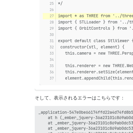
*/
import * as THREE from '../thre
import { STLLoader } from '../t
import { OrbitControls } from '
export default class StlViewer 
 constructor(stl, element) {
   this.camera = new THREE.Pers
   this.renderer = new THREE.We
   this.renderer.setSize(elemen
   element.appendChild(this.ren
そして、表示されるエラーはこちらです：
_application-547e0be66174ffd22a4d74fd
    at h (_ember_jquery-36a23101c869ab0d
    at _ember_jquery-36a23101c869ab0dc53
    at _ember_jquery-36a23101c869ab0dc53