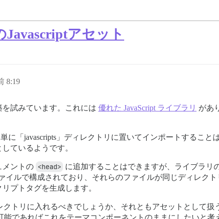
vascriptアセット
 8:19
構築を試みています。これには
優れた JavaScript ライブラリ
があ
t のため、単に「javascripts」ディレクトリに置いてインポー
としているようです。
ュメントの
<head>
に追加することはできますが、ライブラリの 
 ファイルで構成されており、それらのファイルが同じディレク
クリプトタグを生成します。
ts」ディレクトリに入れるべきでしょうか、それともアセットとし
りますが、可能であればこれをテーマコンポーネントのままにしたいと