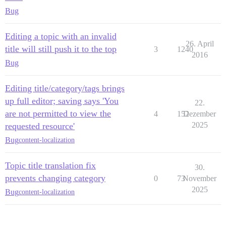
Bug
Editing a topic with an invalid
26. April
title will still push it to the top
3
1240
2016
Bug
Editing title/category/tags brings
up full editor; saving says 'You
22.
are not permitted to view the
4
152
Dezember
2025
requested resource'
Bug
content-localization
Topic title translation fix
30.
prevents changing category
0
73
November
2025
Bug
content-localization