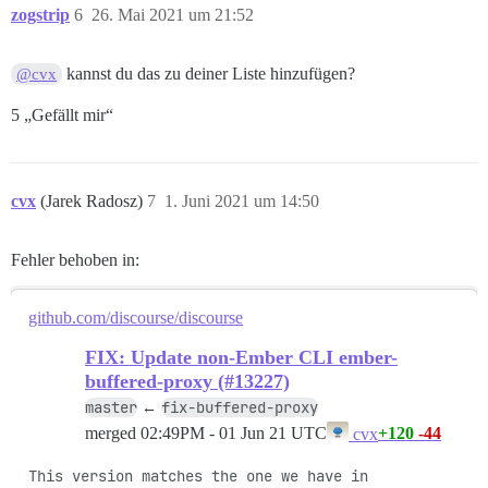
zogstrip
6
26. Mai 2021 um 21:52
kannst du das zu deiner Liste hinzufügen?
@cvx
5 „Gefällt mir“
cvx
(Jarek Radosz)
7
1. Juni 2021 um 14:50
Fehler behoben in:
github.com/discourse/discourse
FIX: Update non-Ember CLI ember-
buffered-proxy (#13227)
master
fix-buffered-proxy
←
merged
02:49PM - 01 Jun 21 UTC
+120
-44
cvx
This version matches the one we have in 