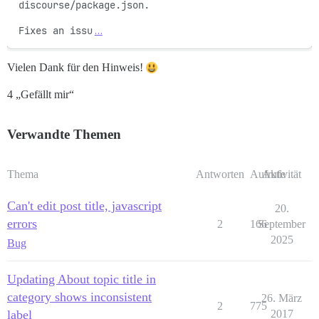
discourse/package.json.

Fixes an issu
…
Vielen Dank für den Hinweis!
4 „Gefällt mir“
Verwandte Themen
Thema
Antworten
Aufrufe
Aktivität
Can't edit post title, javascript
20.
errors
2
166
September
2025
Bug
Updating About topic title in
category shows inconsistent
26. März
2
775
label
2017