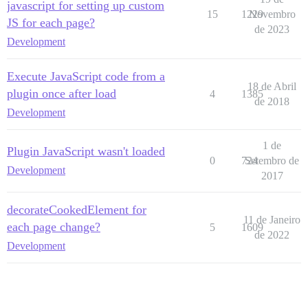
javascript for setting up custom
15
1229
Novembro
JS for each page?
de 2023
Development
Execute JavaScript code from a
18 de Abril
plugin once after load
4
1385
de 2018
Development
1 de
Plugin JavaScript wasn't loaded
0
724
Setembro de
Development
2017
decorateCookedElement for
11 de Janeiro
each page change?
5
1609
de 2022
Development