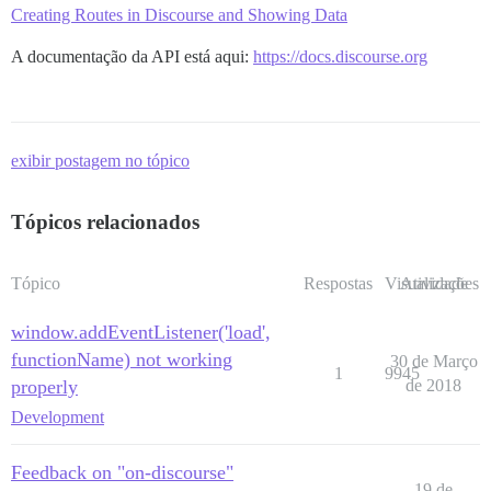
Creating Routes in Discourse and Showing Data
A documentação da API está aqui:
https://docs.discourse.org
exibir postagem no tópico
Tópicos relacionados
Tópico
Respostas
Visualizações
Atividade
window.addEventListener('load',
functionName) not working
30 de Março
1
9945
properly
de 2018
Development
Feedback on "on-discourse"
19 de