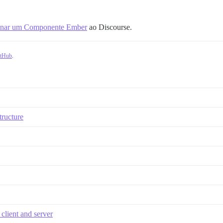
onar um Componente Ember
ao Discourse.
itHub
.
tructure
 client and server