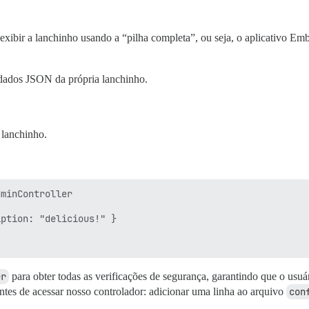
ibir a lanchinho usando a “pilha completa”, ou seja, o aplicativo Embe
 dados JSON da própria lanchinho.
 lanchinho.
minController

ption: "delicious!" }

er
para obter todas as verificações de segurança, garantindo que o usuá
ntes de acessar nosso controlador: adicionar uma linha ao arquivo
con