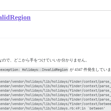
lidRegion
初めてなので、どこから手をつけていいか分かりません。
 exception: Holidays::InvalidRegion
が 4347 件発生してい
endar/vendor/holidays/lib/holidays/finder/context/parse_
endar/vendor/holidays/lib/holidays/finder/context/parse_
endar/vendor/holidays/lib/holidays/finder/context/parse_
endar/vendor/holidays/lib/holidays/finder/context/parse_
endar/vendor/holidays/lib/holidays/finder/context/parse_
endar/vendor/holidays/lib/holidays/finder/context/betwee
endar/vendor/holidays/lib/holidays.rb:49:in `between'
