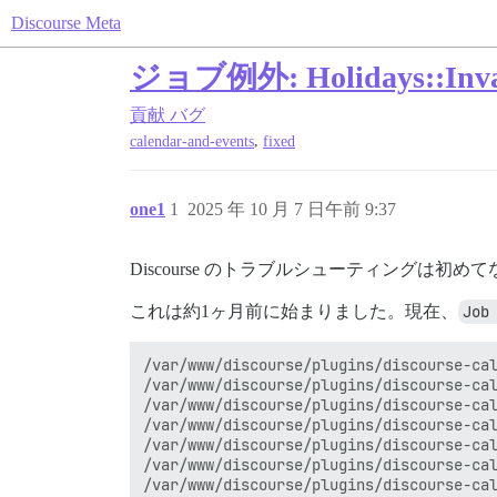
Discourse Meta
ジョブ例外: Holidays::Inva
貢献
バグ
,
calendar-and-events
fixed
one1
1
2025 年 10 月 7 日午前 9:37
Discourse のトラブルシューティングは
これは約1ヶ月前に始まりました。現在、
Job
/var/www/discourse/plugins/discourse-cal
/var/www/discourse/plugins/discourse-cal
/var/www/discourse/plugins/discourse-cal
/var/www/discourse/plugins/discourse-cal
/var/www/discourse/plugins/discourse-cal
/var/www/discourse/plugins/discourse-cal
/var/www/discourse/plugins/discourse-cal