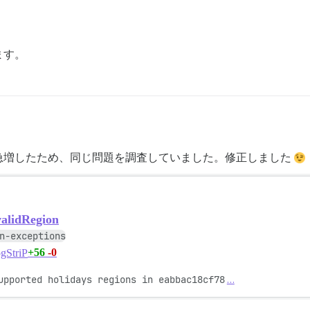
ます。
急増したため、同じ問題を調査していました。修正しました
validRegion
n-exceptions
+56
-0
gStriP
upported holidays regions in eabbac18cf78
…