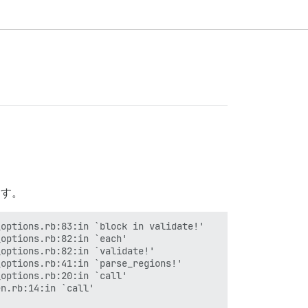
ます。
options.rb:83:in `block in validate!'

options.rb:82:in `each'

options.rb:82:in `validate!'

options.rb:41:in `parse_regions!'

options.rb:20:in `call'

n.rb:14:in `call'
