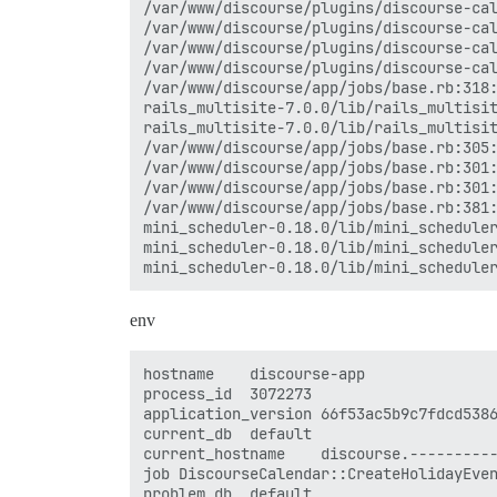
/var/www/discourse/plugins/discourse-cal
/var/www/discourse/plugins/discourse-cal
/var/www/discourse/plugins/discourse-cal
/var/www/discourse/plugins/discourse-cal
/var/www/discourse/app/jobs/base.rb:318:
rails_multisite-7.0.0/lib/rails_multisit
rails_multisite-7.0.0/lib/rails_multisit
/var/www/discourse/app/jobs/base.rb:305:
/var/www/discourse/app/jobs/base.rb:301:
/var/www/discourse/app/jobs/base.rb:301:
/var/www/discourse/app/jobs/base.rb:381:
mini_scheduler-0.18.0/lib/mini_scheduler
mini_scheduler-0.18.0/lib/mini_scheduler
env
hostname	discourse-app

process_id	3072273

application_version	66f53ac5b9c7fdcd53868ccabac310b13ffc8910

current_db	default

current_hostname	discourse.------------.net

job	DiscourseCalendar::CreateHolidayEvents

problem_db	default
