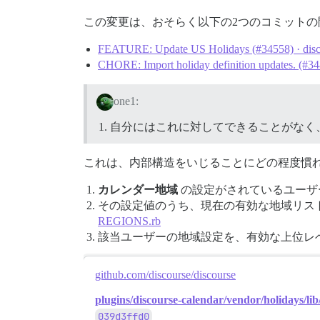
この変更は、おそらく以下の2つのコミットの
FEATURE: Update US Holidays (#34558) · disc
CHORE: Import holiday definition updates. (#3
one1:
自分にはこれに対してできることがなく
これは、内部構造をいじることにどの程度慣
カレンダー地域
の設定がされているユーザ
その設定値のうち、現在の有効な地域リス
REGIONS.rb
該当ユーザーの地域設定を、有効な上位レ
github.com/discourse/discourse
plugins/discourse-calendar/vendor/holidays/l
039d3ffd0