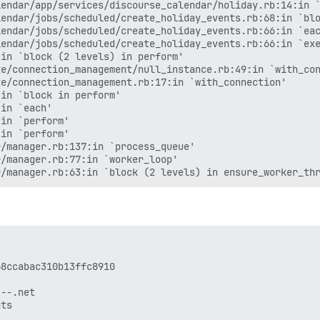
endar/app/services/discourse_calendar/holiday.rb:14:in `
endar/jobs/scheduled/create_holiday_events.rb:68:in `blo
endar/jobs/scheduled/create_holiday_events.rb:66:in `eac
endar/jobs/scheduled/create_holiday_events.rb:66:in `exe
in `block (2 levels) in perform'

e/connection_management/null_instance.rb:49:in `with_con
e/connection_management.rb:17:in `with_connection'

in `block in perform'

in `each'

in `perform'

in `perform'

/manager.rb:137:in `process_queue'

/manager.rb:77:in `worker_loop'
