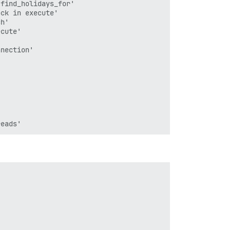
find_holidays_for'

ck in execute'

h'

cute'

nection'
