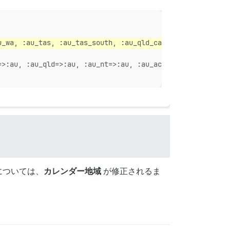
u_wa, :au_tas, :au_tas_south, :au_qld_cairns, :au_qld_br
=>:au, :au_qld=>:au, :au_nt=>:au, :au_act=>:au, :au_sa=>
については、
カレンダー地域
が修正されるま