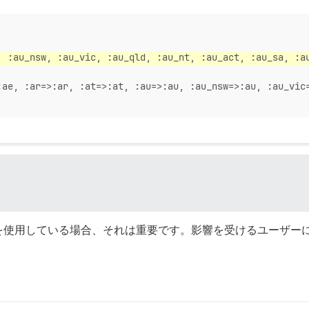
, :au_nsw, :au_vic, :au_qld, :au_nt, :au_act, :au_sa, :a
:ae, :ar=>:ar, :at=>:at, :au=>:au, :au_nsw=>:au, :au_vic
を使用している場合、それは重要です。影響を受けるユーザー