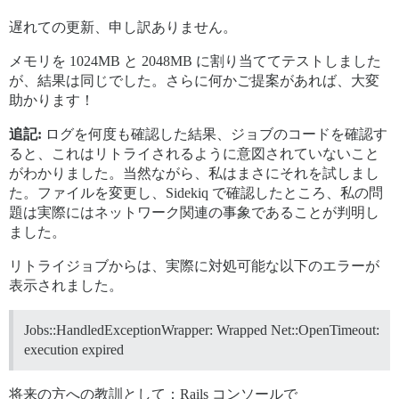
sidekiq-6.2.1/lib/sidekiq/util.rb:43:in `watchdog'

遅れての更新、申し訳ありません。
メモリを 1024MB と 2048MB に割り当ててテストしました
が、結果は同じでした。さらに何かご提案があれば、大変
助かります！
追記:
ログを何度も確認した結果、ジョブのコードを確認す
ると、これはリトライされるように意図されていないこと
がわかりました。当然ながら、私はまさにそれを試しまし
た。ファイルを変更し、Sidekiq で確認したところ、私の問
題は実際にはネットワーク関連の事象であることが判明し
ました。
リトライジョブからは、実際に対処可能な以下のエラーが
表示されました。
Jobs::HandledExceptionWrapper: Wrapped Net::OpenTimeout:
execution expired
将来の方への教訓として：Rails コンソールで