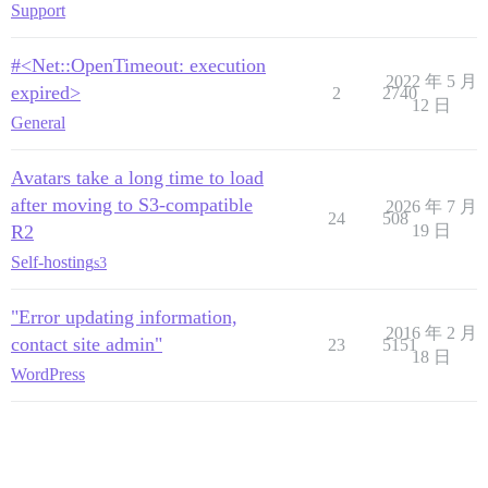
Support
#<Net::OpenTimeout: execution
2022 年 5 月
expired>
2
2740
12 日
General
Avatars take a long time to load
after moving to S3-compatible
2026 年 7 月
24
508
R2
19 日
Self-hosting
s3
"Error updating information,
2016 年 2 月
contact site admin"
23
5151
18 日
WordPress