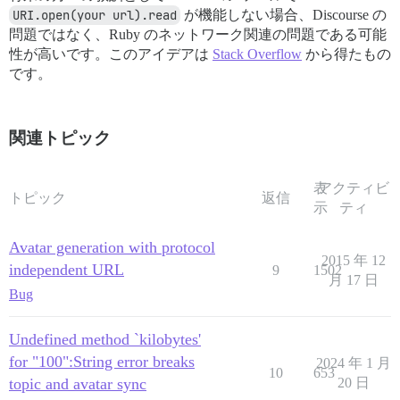
URI.open(your url).read
が機能しない場合、Discourse の
問題ではなく、Ruby のネットワーク関連の問題である可能
性が高いです。このアイデアは
Stack Overflow
から得たもの
です。
関連トピック
表
アクティビ
トピック
返信
示
ティ
Avatar generation with protocol
2015 年 12
independent URL
9
1502
月 17 日
Bug
Undefined method `kilobytes'
for "100":String error breaks
2024 年 1 月
10
653
topic and avatar sync
20 日