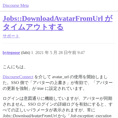
Discourse Meta
Jobs::DownloadAvatarFromUrl が
タイムアウトする
サポート
bytegoose
(fabi)
1
2021 年 5 月 28 日午前 9:47
こんにちは、
DiscourseConnect
を介して avatar_url の使用を開始しまし
た。SSO 側で「アバターの上書き」が有効で、「アバター
の更新を強制」が true に設定されています。
ログインは意図通りに機能していますが、アバターが同期
されません。SSO ログインの詳細ログを有効にすると、す
べての正しいパラメータが表示されますが、常に
Jobs::DownloadAvatarFromUrl
から「
Job exception: execution