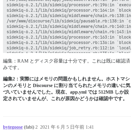
sidekiq-6.2.1/lib/sidekiq/processor.rb:196:in `execute
sidekiq-6.2.1/lib/sidekiq/processor.rb:164:in `block 
sidekiq-6.2.1/lib/sidekiq/middleware/chain.rb:138:in `
/var/www/discourse/lib/sidekiq/pausable.rb:138:in `cal
sidekiq-6.2.1/lib/sidekiq/middleware/chain.rb:140:in `
sidekiq-6.2.1/lib/sidekiq/middleware/chain.rb:143:in `
sidekiq-6.2.1/lib/sidekiq/processor.rb:163:in `block i
sidekiq-6.2.1/lib/sidekiq/processor.rb:136:in `block 
sidekiq-6.2.1/lib/sidekiq/job_retry.rb:112:in `local'

sidekiq-6.2.1/lib/sidekiq/processor.rb:135:in `block 
sidekiq-6.2.1/lib/sidekiq.rb:38:in `block in <module:S
編集：RAM とディスク容量は十分です。これは既に確認済
sidekiq-6.2.1/lib/sidekiq/processor.rb:131:in `block 
みです。
sidekiq-6.2.1/lib/sidekiq/processor.rb:257:in `stats'

sidekiq-6.2.1/lib/sidekiq/processor.rb:126:in `block 
編集2：実際にはメモリの問題かもしれません。ホストマシ
sidekiq-6.2.1/lib/sidekiq/job_logger.rb:13:in `call'

ンのメモリと Discourse に割り当てられたメモリの違いに気
sidekiq-6.2.1/lib/sidekiq/processor.rb:125:in `block 
sidekiq-6.2.1/lib/sidekiq/job_retry.rb:79:in `global'

づいていませんでした。現在、app.yml では 512MB しか設
sidekiq-6.2.1/lib/sidekiq/processor.rb:124:in `block i
定されていませんが、これが原因かどうかは確認中です。
sidekiq-6.2.1/lib/sidekiq/logger.rb:11:in `with'

sidekiq-6.2.1/lib/sidekiq/job_logger.rb:33:in `prepare
sidekiq-6.2.1/lib/sidekiq/processor.rb:123:in `dispatc
sidekiq-6.2.1/lib/sidekiq/processor.rb:162:in `process
sidekiq-6.2.1/lib/sidekiq/processor.rb:78:in `process_
bytegoose
(fabi)
2
2021 年 6 月 5 日午前 1:41
sidekiq-6.2.1/lib/sidekiq/processor.rb:68:in `run'
