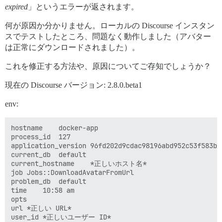
expired
」というエラーが返されます。
何が原因か分かりません。ローカルの Discourse インスタン
スでテストしたところ、問題なく動作しました（アバター
は正常にダウンロードされました）。
これを修正する方法や、原因についてご存知でしょうか？
現在の Discourse バージョン: 2.8.0.beta1
env:
hostname	docker-app

process_id	127

application_version	96fd202d9cdac98196abd952c53f583b4af9d8f2

current_db	default

current_hostname	*正しいホスト名*

job	Jobs::DownloadAvatarFromUrl

problem_db	default

time	10:58 am

opts	

url	*正しい URL*

user_id	*正しいユーザー ID*
