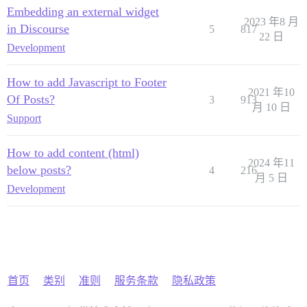
Embedding an external widget
2023 年8 月
in Discourse
5
817
22 日
Development
How to add Javascript to Footer
2021 年10
Of Posts?
3
913
月 10 日
Support
How to add content (html)
2024 年11
below posts?
4
216
月 5 日
Development
首页
类别
准则
服务条款
隐私政策