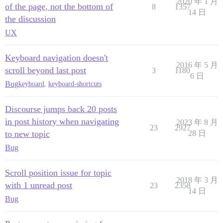
2020 年 1 月
of the page, not the bottom of
8
1357
14 日
the discussion
UX
Keyboard navigation doesn't
2016 年 5 月
scroll beyond last post
3
1180
6 日
Bug
keyboard
,
keyboard-shortcuts
Discourse jumps back 20 posts
in post history when navigating
2023 年 8 月
23
2927
to new topic
28 日
Bug
Scroll position issue for topic
2018 年 3 月
with 1 unread post
23
2358
14 日
Bug