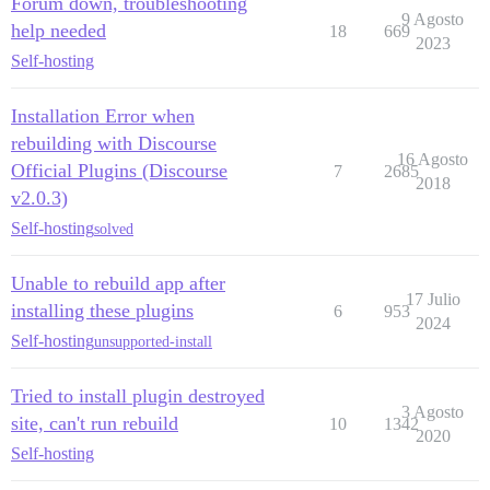
Forum down, troubleshooting
9 Agosto
help needed
18
669
2023
Self-hosting
Installation Error when
rebuilding with Discourse
16 Agosto
Official Plugins (Discourse
7
2685
2018
v2.0.3)
Self-hosting
solved
Unable to rebuild app after
17 Julio
installing these plugins
6
953
2024
Self-hosting
unsupported-install
Tried to install plugin destroyed
3 Agosto
site, can't run rebuild
10
1342
2020
Self-hosting