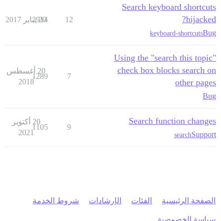
Search keyboard shortcuts
hijacked?
12
20 يناير 2017
2914
Bug
keyboard-shortcuts
Using the "search this topic"
check box blocks search on
20 أغسطس
1289
7
2018
other pages
Bug
Search function changes
20 أكتوبر
1105
9
2021
Support
search
الصفحة الرئيسية
الفئات
الإرشادات
شروط الخدمة
سياسة الخصوصية