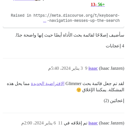
-13
+56
Raised in https://meta.discourse.org/t/keyboard-
…
navigation-messes-up-the-search-
سأضيف إصلاحًا لقائمة بحث الأداة أيضًا حيث إنها واضحة جدًا.
4 إعجابات
(Isaac Janzen)
isaac
9
3 يناير 2024، 5:40م
لقد تم جعل قائمة بحث Glimmer
الافتراضية الجديدة
مما يحل هذه
المشكلة. يمكننا الإغلاق
إعجابَين (2)
(Isaac Janzen) تم إغلاقه في
isaac
11
6 يناير 2024، 2:00م