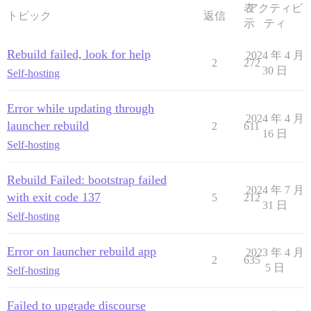
表
アクティビ
トピック
返信
示
ティ
Rebuild failed, look for help
2024 年 4 月
2
272
30 日
Self-hosting
Error while updating through
2024 年 4 月
launcher rebuild
2
611
16 日
Self-hosting
Rebuild Failed: bootstrap failed
2024 年 7 月
with exit code 137
5
212
31 日
Self-hosting
Error on launcher rebuild app
2023 年 4 月
2
635
5 日
Self-hosting
Failed to upgrade discourse