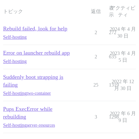
表
アクティビ
トピック
返信
示
ティ
Rebuild failed, look for help
2024 年 4 月
2
272
30 日
Self-hosting
Error on launcher rebuild app
2023 年 4 月
2
635
5 日
Self-hosting
Suddenly boot strapping is
2022 年 12
failing
25
1319
月 30 日
Self-hosting
two-container
Pups ExecError while
2022 年 6 月
rebuilding
3
1298
9 日
Self-hosting
server-resources