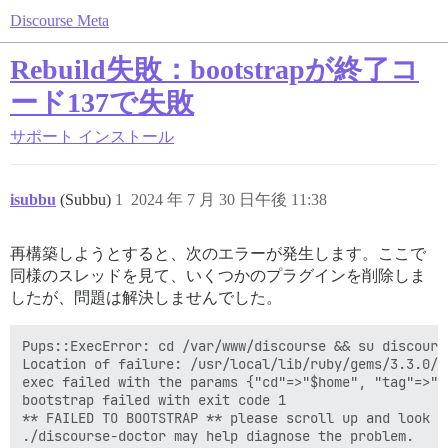
Discourse Meta
Rebuild失敗：bootstrapが終了コ
ード137で失敗
サポート
インストール
isubbu
(Subbu)
1
2024 年 7 月 30 日午後 11:38
再構築しようとすると、次のエラーが発生します。ここで
同様のスレッドを見て、いくつかのプラグインを削除しま
したが、問題は解決しませんでした。
Pups::ExecError: cd /var/www/discourse && su discours
Location of failure: /usr/local/lib/ruby/gems/3.3.0/g
exec failed with the params {"cd"=>"$home", "tag"=>"b
bootstrap failed with exit code 1

** FAILED TO BOOTSTRAP ** please scroll up and look f
./discourse-doctor may help diagnose the problem.
