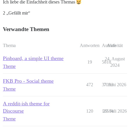
Ich liebe die Einfachheit dieses Themas
2 „Gefällt mir“
Verwandte Themen
Thema
Antworten
Aufrufe
Aktivität
Pinboard, a simple UI theme
24. August
19
5818
2024
Theme
FKB Pro - Social theme
472
37093
7. Juni 2026
Theme
A reddit-ish theme for
Discourse
120
16584
29. Juli 2026
Theme