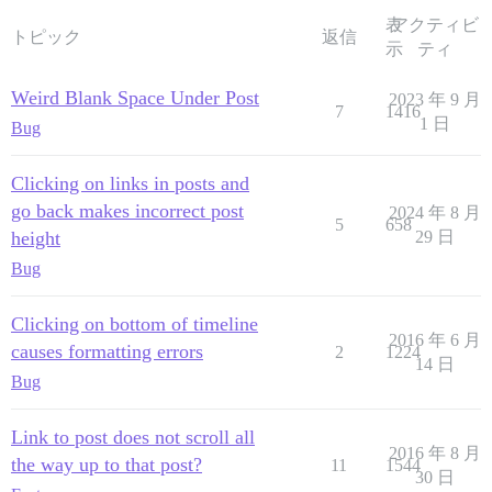
表
アクティビ
トピック
返信
示
ティ
Weird Blank Space Under Post
2023 年 9 月
7
1416
1 日
Bug
Clicking on links in posts and
go back makes incorrect post
2024 年 8 月
5
658
height
29 日
Bug
Clicking on bottom of timeline
2016 年 6 月
causes formatting errors
2
1224
14 日
Bug
Link to post does not scroll all
2016 年 8 月
the way up to that post?
11
1544
30 日