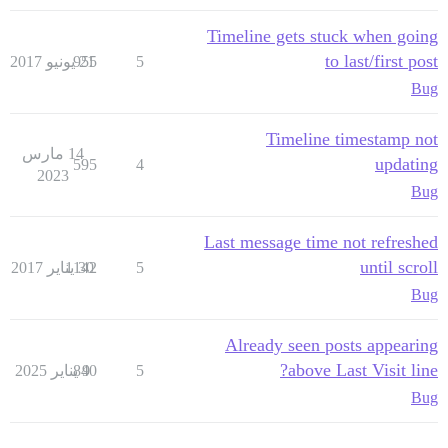
Timeline gets stuck when going
to last/first post
5
21 يونيو 2017
955
Bug
Timeline timestamp not
14 مارس
updating
595
4
2023
Bug
Last message time not refreshed
until scroll
5
30 يناير 2017
1142
Bug
Already seen posts appearing
above Last Visit line?
5
9 يناير 2025
840
Bug