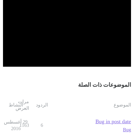
الموضوعات ذات الصلة
مرات
الموضوع
الردود
النشاط
العرض
Bug in post date
29 أغسطس
1163
6
2016
Bug