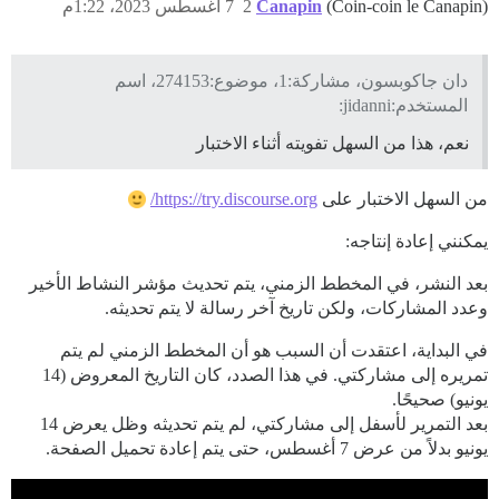
(Coin-coin le Canapin)
Canapin
2
7 أغسطس 2023، 1:22م
دان جاكوبسون، مشاركة:1، موضوع:274153، اسم
المستخدم:jidanni:
نعم، هذا من السهل تفويته أثناء الاختبار
من السهل الاختبار على
https://try.discourse.org/
يمكنني إعادة إنتاجه:
بعد النشر، في المخطط الزمني، يتم تحديث مؤشر النشاط الأخير
وعدد المشاركات، ولكن تاريخ آخر رسالة لا يتم تحديثه.
في البداية، اعتقدت أن السبب هو أن المخطط الزمني لم يتم
تمريره إلى مشاركتي. في هذا الصدد، كان التاريخ المعروض (14
يونيو) صحيحًا.
بعد التمرير لأسفل إلى مشاركتي، لم يتم تحديثه وظل يعرض 14
يونيو بدلاً من عرض 7 أغسطس، حتى يتم إعادة تحميل الصفحة.