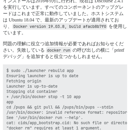
インストールは2016年9月に行われ、現在は Discourse 2.4.1
を実行しています。すべてのコンポーネントのアップグレ
ードはこれまで正常に動作していました。ホストシステム
は Ubuntu 18.04 で、最新のアップデートが適用されてお
り、
Docker version 19.03.8, build afacb8b7f0
を使用し
ています。
問題の理解に役立つ追加情報が必要であればお知らせくだ
さい。失敗している
docker run
の呼び出しの横に「printf
デバッグ」を追加すると役立つかもしれません。
$ sudo ./launcher rebuild app

Ensuring launcher is up to date

Fetching origin

Launcher is up-to-date

Stopping old container

+ /usr/bin/docker stop -t 10 app

app

cd /pups && git pull && /pups/bin/pups --stdin

/usr/bin/docker: invalid reference format: repository
See '/usr/bin/docker run --help'.

cat: cids/app_bootstrap.cid: No such file or directory
"docker rm" requires at least 1 argument.
