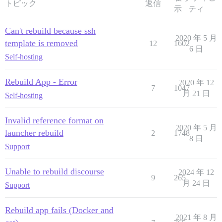
トピック
返信
示
ティ
Can't rebuild because ssh
2020 年 5 月
template is removed
12
1602
6 日
Self-hosting
Rebuild App - Error
2020 年 12
7
1047
月 21 日
Self-hosting
Invalid reference format on
2020 年 5 月
launcher rebuild
2
1748
8 日
Support
Unable to rebuild discourse
2024 年 12
9
265
月 24 日
Support
Rebuild app fails (Docker and
2021 年 8 月