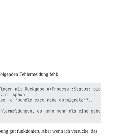
 folgenden Fehlermeldung fehl:
lagen mit Rückgabe #<Process::Status: pid 3316 exit 1>

:in `spawn'

se -c 'bundle exec rake db:migrate'"]}

hlermeldungen, es kann mehr als eine geben.

bung gut funktioniert. Aber wenn ich versuche, das