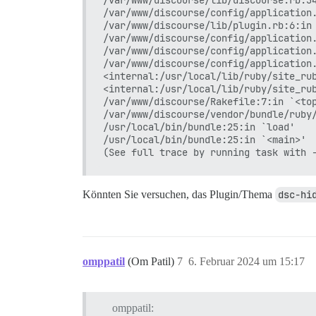
/var/www/discourse/config/application.
/var/www/discourse/lib/plugin.rb:6:in 
/var/www/discourse/config/application.
/var/www/discourse/config/application.
/var/www/discourse/config/application.
<internal:/usr/local/lib/ruby/site_rub
<internal:/usr/local/lib/ruby/site_rub
/var/www/discourse/Rakefile:7:in `<top
/var/www/discourse/vendor/bundle/ruby/
/usr/local/bin/bundle:25:in `load'

/usr/local/bin/bundle:25:in `<main>'

Könnten Sie versuchen, das Plugin/Thema
dsc-hi
omppatil
(Om Patil)
7
6. Februar 2024 um 15:17
omppatil: