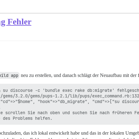
g Fehler
uild app
neu zu erstellen, und danach schlägt der Neuaufbau mit der
 su discourse -c 'bundle exec rake db:migrate' fehlgesch
/gems/3.2.0/gems/pups-1.2.1/lib/pups/exec_command.rb:132
"cd"=>"$home", "hook"=>"db_migrate", "cmd"=>["su discour


e scrollen Sie nach oben und suchen Sie nach früheren Fe
ochzuladen, das ich lokal entwickelt habe und das in der lokalen Umge