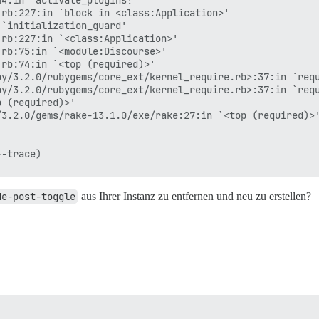
rb:227:in `block in <class:Application>'

`initialization_guard'

rb:227:in `<class:Application>'

rb:75:in `<module:Discourse>'

rb:74:in `<top (required)>'

y/3.2.0/rubygems/core_ext/kernel_require.rb>:37:in `requ
y/3.2.0/rubygems/core_ext/kernel_require.rb>:37:in `requ
 (required)>'

3.2.0/gems/rake-13.1.0/exe/rake:27:in `<top (required)>'
de-post-toggle
aus Ihrer Instanz zu entfernen und neu zu erstellen?