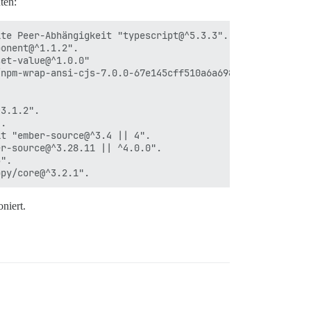
ten:
te Peer-Abhängigkeit "typescript@^5.3.3".

onent@^1.1.2".

et-value@^1.0.0"

npm-wrap-ansi-cjs-7.0.0-67e145cff510a6a6984bdf1152911d69
3.1.2".

.

t "ember-source@^3.4 || 4".

r-source@^3.28.11 || ^4.0.0".

".

oniert.