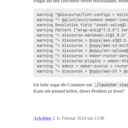
Plugin auf den Discourse-Server hochzuladen, erhalt
warning "@discourse/lint-configs > eslin
warning "> @glint/environment-ember-loos
warning Resolution field "unset-value@2.
warning Pattern ["wrap-ansi@^7.0.0"] ve
warning "> discourse-markdown-it@1.0.0" 
warning "> discourse > @uppy/aws-s3@3.0.
warning "> discourse > @uppy/aws-s3-mult
warning "> discourse > @uppy/xhr-upload@
warning "> discourse > ember-router-serv
warning "> discourse-plugins > ember-thi
warning "> admin > ember-source > router
Ich habe sogar die Container mit
./launcher cle
Kann mir jemand helfen, dieses Problem zu lösen?
Arkshine
2
6. Februar 2024 um 13:08