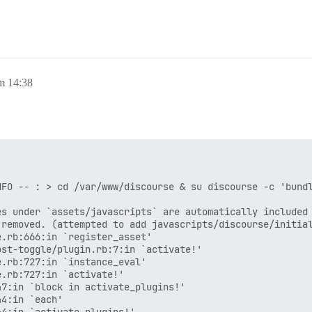
m 14:38
FO -- : > cd /var/www/discourse & su discourse -c 'bundl
s under `assets/javascripts` are automatically included 
removed. (attempted to add javascripts/discourse/initial
.rb:666:in `register_asset'

st-toggle/plugin.rb:7:in `activate!'

.rb:727:in `instance_eval'

.rb:727:in `activate!'

7:in `block in activate_plugins!'

4:in `each'

4:in `activate_plugins!'
