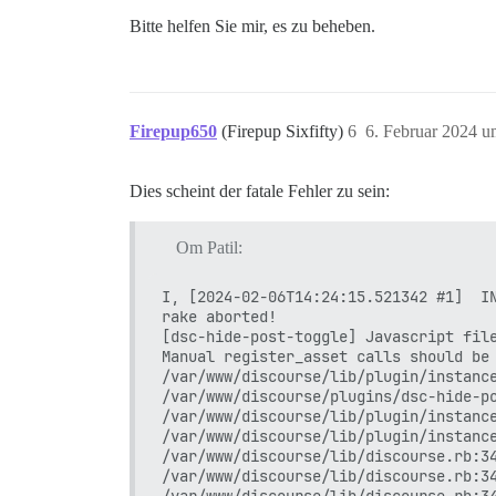
Bitte helfen Sie mir, es zu beheben.
Firepup650
(Firepup Sixfifty)
6
6. Februar 2024 u
Dies scheint der fatale Fehler zu sein:
Om Patil:
I, [2024-02-06T14:24:15.521342 #1]  IN
rake aborted!

[dsc-hide-post-toggle] Javascript file
Manual register_asset calls should be 
/var/www/discourse/lib/plugin/instance
/var/www/discourse/plugins/dsc-hide-po
/var/www/discourse/lib/plugin/instance
/var/www/discourse/lib/plugin/instance
/var/www/discourse/lib/discourse.rb:34
/var/www/discourse/lib/discourse.rb:34
/var/www/discourse/lib/discourse.rb:34