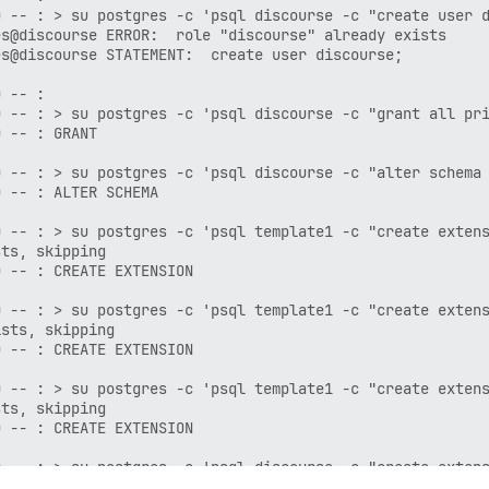
 -- : > su postgres -c 'psql discourse -c "create user d
s@discourse ERROR:  role "discourse" already exists

s@discourse STATEMENT:  create user discourse;

 -- : 

 -- : > su postgres -c 'psql discourse -c "grant all pri
 -- : GRANT

 -- : > su postgres -c 'psql discourse -c "alter schema 
 -- : ALTER SCHEMA

 -- : > su postgres -c 'psql template1 -c "create extens
ts, skipping

 -- : CREATE EXTENSION

 -- : > su postgres -c 'psql template1 -c "create extens
sts, skipping

 -- : CREATE EXTENSION

 -- : > su postgres -c 'psql template1 -c "create extens
ts, skipping

 -- : CREATE EXTENSION

 -- : > su postgres -c 'psql discourse -c "create extens
ts, skipping
