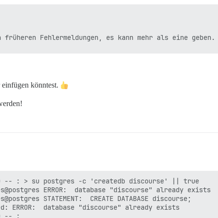
r einfügen könntest.
werden!
 -- : > su postgres -c 'createdb discourse' || true

s@postgres ERROR:  database "discourse" already exists

s@postgres STATEMENT:  CREATE DATABASE discourse;

d: ERROR:  database "discourse" already exists

 -- : 
