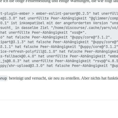
e ich die obige Fehlermeldung und einige Warnungen, die wie folgt lau
t-plugin-ember > ember-eslint-parser@0.2.5" hat unerfüll
e@1.3.0" hat unerfüllte Peer-Abhängigkeit "@glimmer/comp
0.1" ist inkompatibel mit der angeforderten Version "uns
rsucht, in dasselbe Ziel "/home/discourse/.cache/yarn/v6/
hat unerfüllte Peer-Abhängigkeit "xss@*".

6" hat falsche Peer-Abhängigkeit "@uppy/core@^3.1.2".

ipart@3.1.3" hat falsche Peer-Abhängigkeit "@uppy/core@^
3.1.1" hat falsche Peer-Abhängigkeit "@uppy/core@^3.1.2"
ice-refresh-polyfill@1.1.0" hat falsche Peer-Abhängigkei
s-fallback@0.4.0" hat unerfüllte Peer-Abhängigkeit "embe
_js@8.0.3" hat unerfüllte Peer-Abhängigkeit "rsvp@^4.8.5
anup
bereinigt und versucht, sie neu zu erstellen. Aber nichts hat funkti