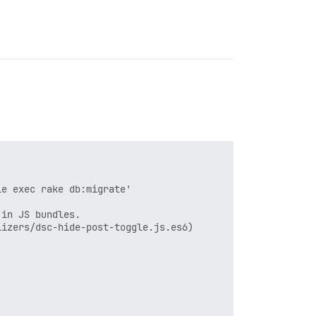
e exec rake db:migrate'

in JS bundles.

izers/dsc-hide-post-toggle.js.es6)
