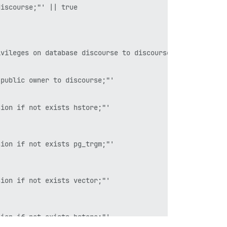
iscourse;"' || true

vileges on database discourse to discourse;"' || true

public owner to discourse;"'

ion if not exists hstore;"'

ion if not exists pg_trgm;"'

ion if not exists vector;"'

ion if not exists hstore;"'
