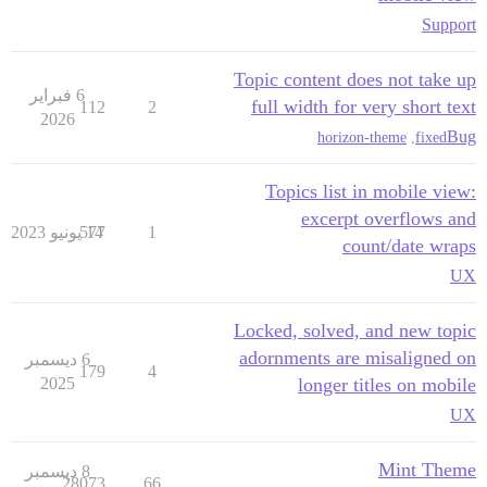
Support
Topic content does not take up
6 فبراير
full width for very short text
112
2
2026
Bug
horizon-theme
,
fixed
Topics list in mobile view:
excerpt overflows and
1
14 يونيو 2023
577
count/date wraps
UX
Locked, solved, and new topic
adornments are misaligned on
6 ديسمبر
179
4
2025
longer titles on mobile
UX
Mint Theme
8 ديسمبر
28073
66