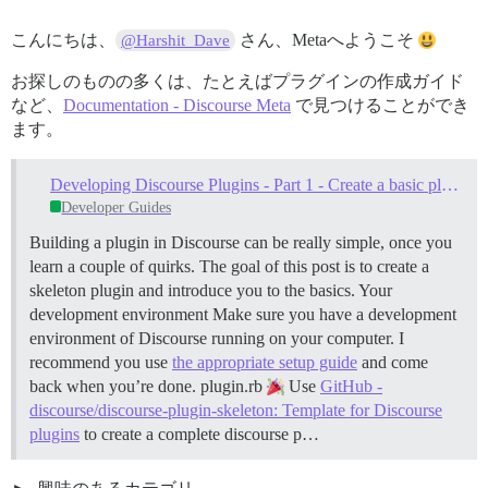
こんにちは、
さん、Metaへようこそ
@Harshit_Dave
お探しのものの多くは、たとえばプラグインの作成ガイド
など、
Documentation - Discourse Meta
で見つけることができ
ます。
Developing Discourse Plugins - Part 1 - Create a basic plugin
Developer Guides
Building a plugin in Discourse can be really simple, once you
learn a couple of quirks. The goal of this post is to create a
skeleton plugin and introduce you to the basics.
Your
development environment Make sure you have a development
environment of Discourse running on your computer. I
recommend you use
the appropriate setup guide
and come
back when you’re done.
plugin.rb
Use
GitHub -
discourse/discourse-plugin-skeleton: Template for Discourse
plugins
to create a complete discourse p…