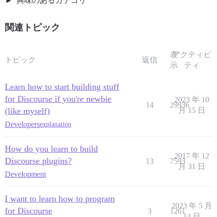
興味のあるカテゴリ
関連トピック
表
アクティビ
トピック
返信
示
ティ
Learn how to start building stuff
for Discourse if you're newbie
2023 年 10
14
29936
(like myself)
月 15 日
Developers
explanation
How do you learn to build
2017 年 12
Discourse plugins?
13
7593
月 31 日
Development
I want to learn how to program
2023 年 5 月
for Discourse
3
1261
14 日