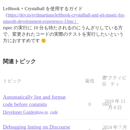
Lefthook + Crystalball を使用するガイド
（
https://dev.to/evilmartians/lefthook-crystalball-and-git-magic-for-
smooth-development-experience-33mc）
rspec の実行に 10 分も待たされるのにうんざりしている方
で、変更されたコードの実際のテストを実行したいという
方におすすめです
関連トピック
表
アクティビ
トピック
返信
示
ティ
Automatically lint and format
2019 年 11
code before commits
0
1603
月 8 日
Developer Guides
how-to
,
code
Debugging linting on Discourse
2024 年 7 月