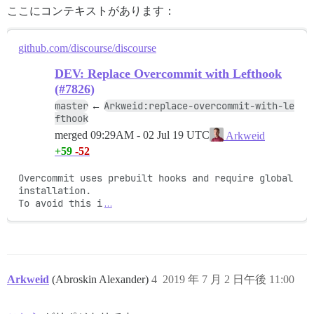
ここにコンテキストがあります：
github.com/discourse/discourse
DEV: Replace Overcommit with Lefthook
(#7826)
master
Arkweid:replace-overcommit-with-le
←
fthook
merged
09:29AM - 02 Jul 19 UTC
Arkweid
+59
-52
Overcommit uses prebuilt hooks and require global 
installation.

To avoid this i
…
Arkweid
(Abroskin Alexander)
4
2019 年 7 月 2 日午後 11:00