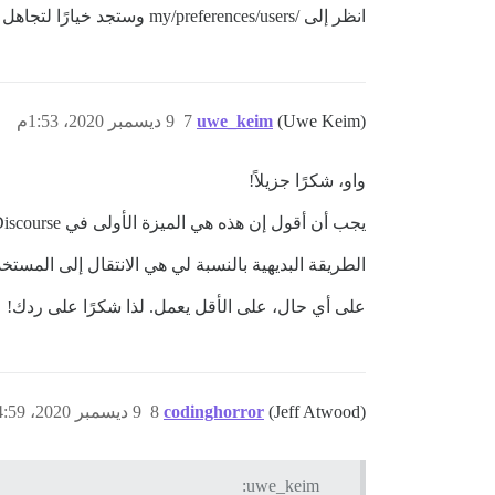
انظر إلى /my/preferences/users وستجد خيارًا لتجاهل أو كتم المستخدمين.
(Uwe Keim)
uwe_keim
7
9 ديسمبر 2020، 1:53م
واو، شكرًا جزيلاً!
يجب أن أقول إن هذه هي الميزة الأولى في Discourse التي أجد أنها غير بديهية تمامًا.
الطريقة البديهية بالنسبة لي هي الانتقال إلى المستخ
على أي حال، على الأقل يعمل. لذا شكرًا على ردك!
(Jeff Atwood)
codinghorror
8
9 ديسمبر 2020، 4:59م
uwe_keim: