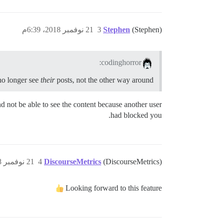
(Stephen)
Stephen
3
21 نوفمبر 2018، 6:39م
codinghorror:
no longer see
their
posts, not the other way around
nd not be able to see the content because another user
had blocked you.
(DiscourseMetrics)
DiscourseMetrics
4
21 نوفمبر 2018، 7:25م
Looking forward to this feature