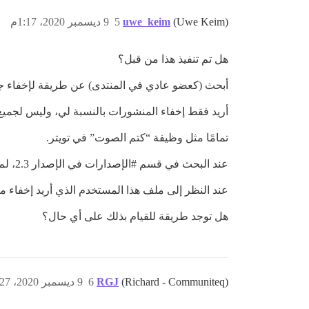
(Uwe Keim)
uwe_keim
5
9 ديسمبر 2020، 1:17م
هل تم تنفيذ هذا من قبل؟
أبحث (كعضو عادي في المنتدى) عن طريقة لإخفاء ج
أريد فقط إخفاء المنشورات بالنسبة لي، وليس لجميع
تمامًا مثل وظيفة “كتم الصوت” في تويتر.
عند البحث في قسم
#الإصدارات
في الإصدار 2.3، لم أجد أي دليل على تنفيذ هذه الميزة.
عند النظر إلى ملف هذا المستخدم الذي أريد إخفاء من
هل توجد طريقة للقيام بذلك على أي حال؟
(Richard - Communiteq)
RGJ
6
9 ديسمبر 2020، 1:27م