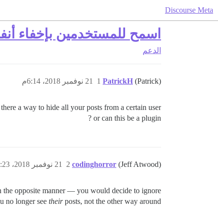
Discourse Meta
اسمح للمستخدمين بإخفاء أن
الدعم
(Patrick)
PatrickH
1
21 نوفمبر 2018، 6:14م
 there a way to hide all your posts from a certain user ?
or can this be a plugin ?
(Jeff Atwood)
codinghorror
2
21 نوفمبر 2018، 6:23م
n the opposite manner — you would decide to ignore
ou no longer see
their
posts, not the other way around.