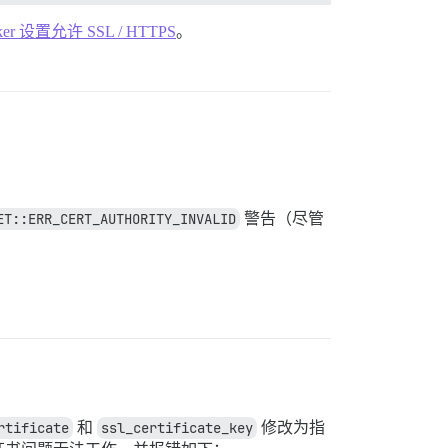
ker 设置允许 SSL / HTTPS
。
ET::ERR_CERT_AUTHORITY_INVALID
警告（尽管
rtificate
和
ssl_certificate_key
修改为指