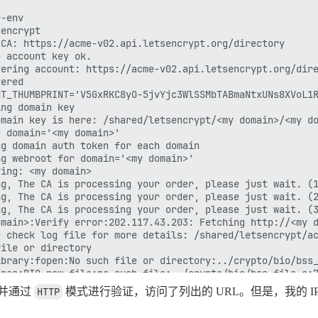
-env

encrypt

CA: https://acme-v02.api.letsencrypt.org/directory

 account key ok.

ering account: https://acme-v02.api.letsencrypt.org/dire
ered

T_THUMBPRINT='V5GxRKC8yO-5jvYjc3WlSSMbTABmaNtxUNs8XVoL1R
ng domain key

main key is here: /shared/letsencrypt/<my domain>/<my do
 domain='<my domain>'

g domain auth token for each domain

g webroot for domain='<my domain>'

ing: <my domain>

g, The CA is processing your order, please just wait. (1
g, The CA is processing your order, please just wait. (2
g, The CA is processing your order, please just wait. (3
main>:Verify error:202.117.43.203: Fetching http://<my d
 check log file for more details: /shared/letsencrypt/ac
ile or directory

brary:fopen:No such file or directory:../crypto/bio/bss_
nes:BIO_new_file:no such file:../crypto/bio/bss_file.c:7
，并通过
HTTP
模式进行验证，访问了列出的 URL。但是，我的 IP