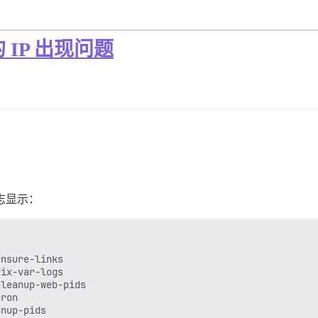
后的 IP 出现问题
，日志显示：
nsure-links

ix-var-logs

leanup-web-pids

ron

nup-pids
