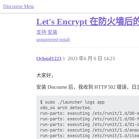
Discourse Meta
Let's Encrypt 在防火墙
支持
安装
unsupported-install
Qcloud1223
1
2023 年6 月 6 日 14:23
大家好，
安装 Discourse 后，我收到 HTTP 502 错误
$ sudo ./launcher logs app

x86_64 arch detected.

run-parts: executing /etc/runit/1.d/00-e
run-parts: executing /etc/runit/1.d/00-f
run-parts: executing /etc/runit/1.d/01-c
run-parts: executing /etc/runit/1.d/anac
run-parts: executing /etc/runit/1.d/clea