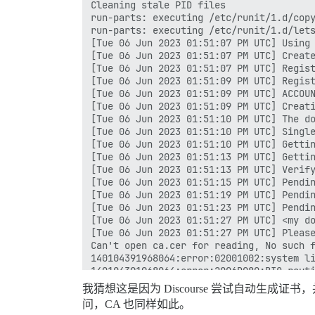
Cleaning stale PID files

run-parts: executing /etc/runit/1.d/copy
run-parts: executing /etc/runit/1.d/lets
[Tue 06 Jun 2023 01:51:07 PM UTC] Using 
[Tue 06 Jun 2023 01:51:07 PM UTC] Create
[Tue 06 Jun 2023 01:51:07 PM UTC] Regist
[Tue 06 Jun 2023 01:51:09 PM UTC] Regist
[Tue 06 Jun 2023 01:51:09 PM UTC] ACCOUN
[Tue 06 Jun 2023 01:51:09 PM UTC] Creati
[Tue 06 Jun 2023 01:51:10 PM UTC] The do
[Tue 06 Jun 2023 01:51:10 PM UTC] Single
[Tue 06 Jun 2023 01:51:10 PM UTC] Gettin
[Tue 06 Jun 2023 01:51:13 PM UTC] Gettin
[Tue 06 Jun 2023 01:51:13 PM UTC] Verify
[Tue 06 Jun 2023 01:51:15 PM UTC] Pendin
[Tue 06 Jun 2023 01:51:19 PM UTC] Pendin
[Tue 06 Jun 2023 01:51:23 PM UTC] Pendin
[Tue 06 Jun 2023 01:51:27 PM UTC] <my do
[Tue 06 Jun 2023 01:51:27 PM UTC] Please
Can't open ca.cer for reading, No such f
140104391968064:error:02001002:system li
140104391968064:error:2006D080:BIO routi
unable to load certificate

我猜想这是因为 Discourse 尝试自动生成证书
Error loading file /dev/fd/63

问，CA 也同样如此。