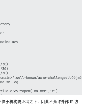
ctory

8'

main>.key

/30)

/30)

/30)

omain>/.well-known/acme-challenge/UuD6jm6XJAaoXG7lE_IKfN
me.sh.log

file.c:69:fopen('ca.cer','r')

6:

 位于机构防火墙之下，因此不允许外部 IP 访