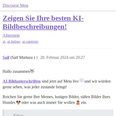
Discourse Meta
Zeigen Sie Ihre besten KI-
Bildbeschreibungen!
Allgemein
,
,
ai
ai-helper
ai-captions
Saif
(Saif Murtaza )
1
28. Februar 2024 um 20:27
Hallo zusammen👋
[1]
AI-Bildunterschriften
sind jetzt auf Meta live
und wir würden
gerne sehen, was jeder zustande bringt!
Reichen Sie gerne Ihre Memes, lustigen Bilder, süßen Bilder Ihres
Hundes
oder was auch immer Sie wollen
ein.
Falco: