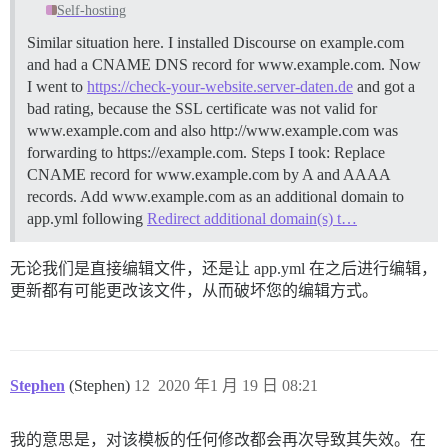
Self-hosting
Similar situation here. I installed Discourse on example.com
and had a CNAME DNS record for www.example.com. Now
I went to
https://check-your-website.server-daten.de
and got a
bad rating, because the SSL certificate was not valid for
www.example.com and also http://www.example.com was
forwarding to https://example.com. Steps I took: Replace
CNAME record for www.example.com by A and AAAA
records. Add www.example.com as an additional domain to
app.yml following
Redirect additional domain(s) t…
无论我们是直接编辑文件，还是让 app.yml 在之后进行编辑，
更新都有可能更改该文件，从而破坏您的编辑方式。
Stephen
(Stephen)
12
2020 年1 月 19 日 08:21
我的意思是，对该模板的任何修改都会再次导致其失效。在