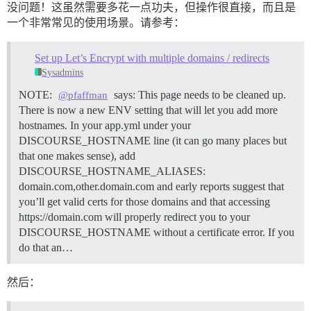
没问题！这虽然需要多花一点功夫，但操作很直接，而且是
一个非常常见的使用场景。请参考：
Set up Let’s Encrypt with multiple domains / redirects
Sysadmins
NOTE:
says: This page needs to be cleaned up.
@pfaffman
There is now a new ENV setting that will let you add more
hostnames. In your app.yml under your
DISCOURSE_HOSTNAME line (it can go many places but
that one makes sense), add
DISCOURSE_HOSTNAME_ALIASES:
domain.com,other.domain.com and early reports suggest that
you’ll get valid certs for those domains and that accessing
https://domain.com will properly redirect you to your
DISCOURSE_HOSTNAME without a certificate error. If you
do that an…
然后：