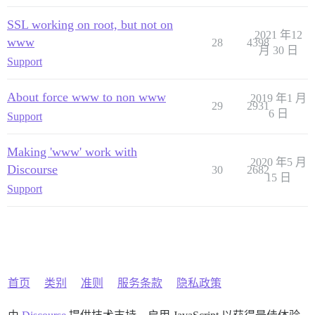
SSL working on root, but not on
2021 年12
www
28
4398
月 30 日
Support
About force www to non www
2019 年1 月
29
2931
6 日
Support
Making 'www' work with
2020 年5 月
Discourse
30
2682
15 日
Support
首页
类别
准则
服务条款
隐私政策