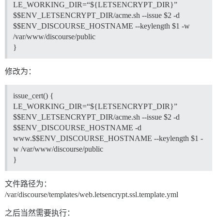
LE_WORKING_DIR=“${LETSENCRYPT_DIR}”
$$ENV_LETSENCRYPT_DIR/acme.sh --issue $2 -d
$$ENV_DISCOURSE_HOSTNAME --keylength $1 -w
/var/www/discourse/public
}
修改为：
issue_cert() {
LE_WORKING_DIR=“${LETSENCRYPT_DIR}”
$$ENV_LETSENCRYPT_DIR/acme.sh --issue $2 -d
$$ENV_DISCOURSE_HOSTNAME -d
www.$$ENV_DISCOURSE_HOSTNAME --keylength $1 -
w /var/www/discourse/public
}
文件路径为：
/var/discourse/templates/web.letsencrypt.ssl.template.yml
之后当然需要执行：