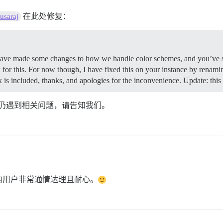
在此处修复：
saraj
e have made some changes to how we handle color schemes, and you’ve 
 for this. For now though, I have fixed this on your instance by renam
is included, thanks, and apologies for the inconvenience. Update: this
管客户仍遇到相关问题，请告知我们。
的用户非常通情达理且耐心。