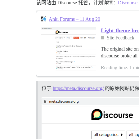
该网站由 Discourse 托管，计划详情：
Discourse 
Anki Forums – 11 Aug 20
Light theme bro
Site Feedback
The original site on
discourse broke all 
Reading time: 1 mi
位于
https://meta.discourse.org/
的原始网站仍