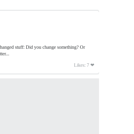
eme changed stuff: Did you change something? Or
ter...
Likes: 7 ❤