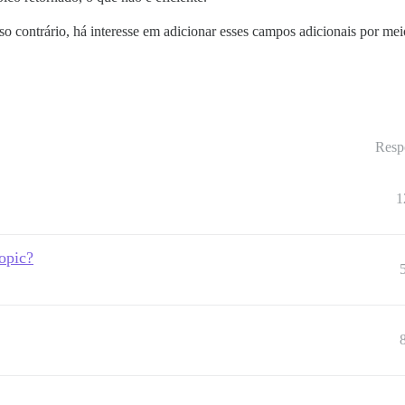
so contrário, há interesse em adicionar esses campos adicionais por m
Resp
1
topic?