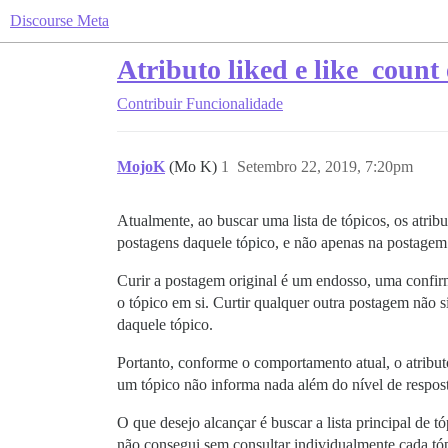
Discourse Meta
Atributo liked e like_coun
Contribuir
Funcionalidade
MojoK
(Mo K)
1
Setembro 22, 2019, 7:20pm
Atualmente, ao buscar uma lista de tópicos, os atrib
postagens daquele tópico, e não apenas na postagem 
Curir a postagem original é um endosso, uma confir
o tópico em si. Curtir qualquer outra postagem não s
daquele tópico.
Portanto, conforme o comportamento atual, o atribu
um tópico não informa nada além do nível de respost
O que desejo alcançar é buscar a lista principal de 
não consegui sem consultar individualmente cada tópi