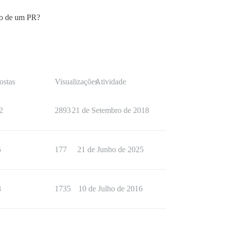
eio de um PR?
ostas
Visualizações
Atividade
2
2893
21 de Setembro de 2018
5
177
21 de Junho de 2025
8
1735
10 de Julho de 2016