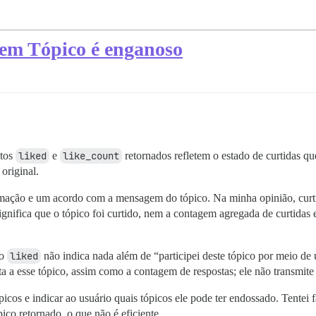
t em Tópico é enganoso
utos
liked
e
like_count
retornados refletem o estado de curtidas 
original.
mação e um acordo com a mensagem do tópico. Na minha opinião, curtir 
ignifica que o tópico foi curtido, nem a contagem agregada de curtidas
to
liked
não indica nada além de “participei deste tópico por meio d
a a esse tópico, assim como a contagem de respostas; ele não transmite
tópicos e indicar ao usuário quais tópicos ele pode ter endossado. Tente
co retornado, o que não é eficiente.