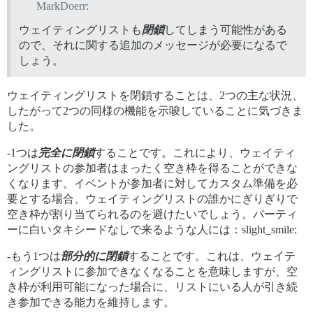
MarkDoerr:
ウェイティングリストも
閉鎖
してしまう可能性がある
ので、それに関する追加のメッセージが必要になるで
しょう。
ウェイティングリストを閉鎖することは、2つの主な状況、
したがって2つの同様の機能を示唆していることに気づきま
した。
-1つは
完全に閉鎖
することです。これにより、ウェイティ
ングリストの参加者はまったく空き枠を得ることができな
くなります。イベントが参加者に対してカスタム準備を必
要とする場合、ウェイティングリストの誰かにぎりぎりで
空き枠が割り当てられるのを避けたいでしょう。パーティ
ーに白いタキシードなしで来るような人には：slight_smile:
-もう1つは
部分的に閉鎖
することです。これは、ウェイテ
ィングリストに参加できなくなることを意味しますが、空
き枠が利用可能になった場合に、リストにいる人が引き続
き参加できる能力を維持します。