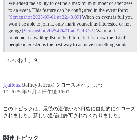
We added the ability to define a maximum number of attendees
to an event. This feature can be configured in the event form:
[Screenshot 2025-09-01 at 22.43.09]
When an event is full you
won’t be able to join it, only mark yourself as interested or not
going:
[Screenshot 2025-09-01 at 22.43.32]
We might
implement a waiting list in the future, but for now the list of
people interested is the best way to achieve something similar.
「いいね！」 9
j.jaffeux
(Joffrey Jaffeux) クローズされました:
17
2025 年 9 月 4 日午後 10:09
このトピックは、最後の返信から3日後に自動的にクローズ
されました。新しい返信は許可されなくなりました。
関連トピック