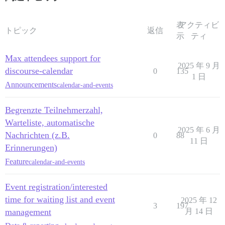
表
アクティビ
トピック
返信
示
ティ
Max attendees support for
2025 年 9 月
discourse-calendar
0
135
1 日
Announcements
calendar-and-events
Begrenzte Teilnehmerzahl,
Warteliste, automatische
2025 年 6 月
Nachrichten (z.B.
0
88
11 日
Erinnerungen)
Feature
calendar-and-events
Event registration/interested
time for waiting list and event
2025 年 12
3
197
management
月 14 日