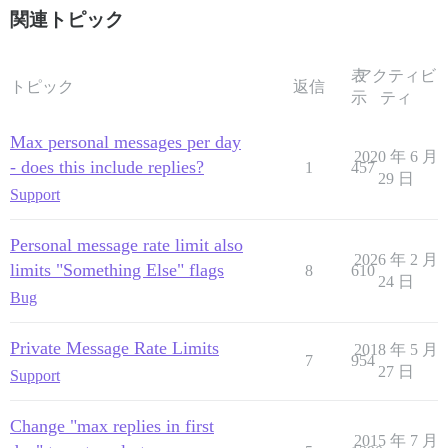
関連トピック
表
アクティビ
トピック
返信
示
ティ
Max personal messages per day
2020 年 6 月
- does this include replies?
1
457
29 日
Support
Personal message rate limit also
2026 年 2 月
limits "Something Else" flags
8
610
24 日
Bug
Private Message Rate Limits
2018 年 5 月
7
954
27 日
Support
Change "max replies in first
2015 年 7 月