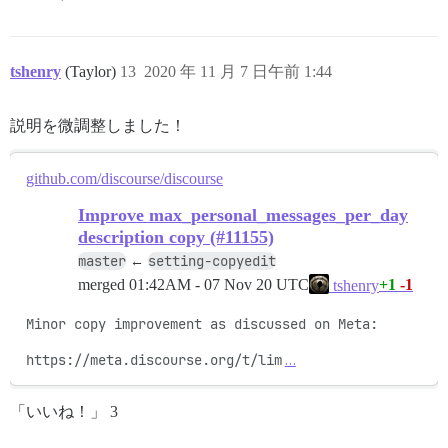
tshenry
(Taylor)
13
2020 年 11 月 7 日午前 1:44
説明を微調整しました！
github.com/discourse/discourse
Improve max_personal_messages_per_day
description copy (#11155)
master
setting-copyedit
←
merged
01:42AM - 07 Nov 20 UTC
+1
-1
tshenry
Minor copy improvement as discussed on Meta:

https://meta.discourse.org/t/lim
…
「いいね！」 3