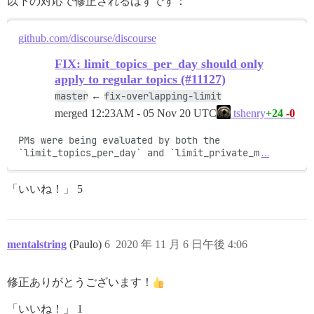
以下の対応で修正されるはずです：
github.com/discourse/discourse
FIX: limit_topics_per_day should only
apply to regular topics (#11127)
master
fix-overlapping-limit
←
merged
12:23AM - 05 Nov 20 UTC
+24
-0
tshenry
PMs were being evaluated by both the 
`limit_topics_per_day` and `limit_private_m
…
「いいね！」 5
mentalstring
(Paulo)
6
2020 年 11 月 6 日午後 4:06
修正ありがとうございます！
「いいね！」 1