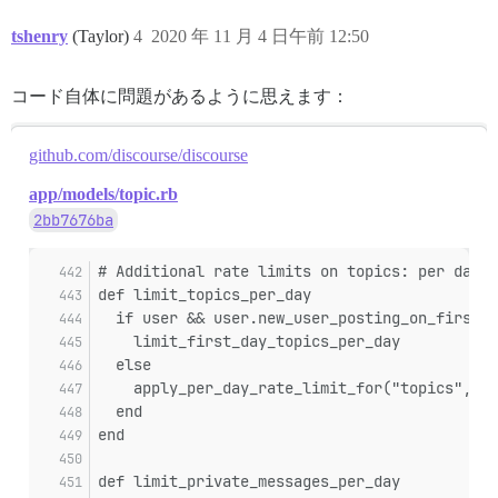
tshenry
(Taylor)
4
2020 年 11 月 4 日午前 12:50
コード自体に問題があるように思えます：
github.com/discourse/discourse
app/models/topic.rb
2bb7676ba
# Additional rate limits on topics: per day a
def limit_topics_per_day
  if user && user.new_user_posting_on_first_d
    limit_first_day_topics_per_day
  else
    apply_per_day_rate_limit_for("topics", :m
  end
end
def limit_private_messages_per_day