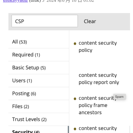
ufukayyildiz
(ufuk)
5
2024 年6 月 16 日 01:02