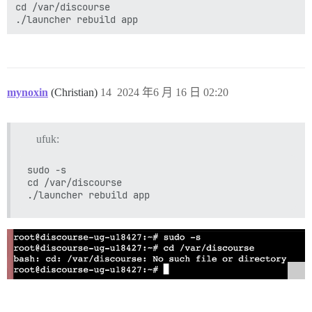
cd /var/discourse

mynoxin
(Christian)
14
2024 年6 月 16 日 02:20
ufuk:
sudo -s

cd /var/discourse
