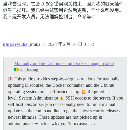
当我尝试时，它会以 502 错误网关结束，因为我的聊天插件
似乎已损坏。我已经尝试禁用它然后更新，但什么都没用。
我不是开发人员，无法理解控制台、命令等:/
ufukayyildiz
(ufuk)
11
2024 年6 月 16 日 01:52
Manually update Discourse and Docker image to latest
Self-Hosting
This guide provides step-by-step instructions for manually
updating Discourse, the Docker container, and the Ubuntu
operating system on a self-hosted setup.
Required user
level: System Administrator
SSH access to the server. If you
self-host Discourse, you occasionally need to run a manual
update via the command line to get the latest security releases
newest libraries. These updates are not picked up in
admin/update, which is why you’ll occasiona…