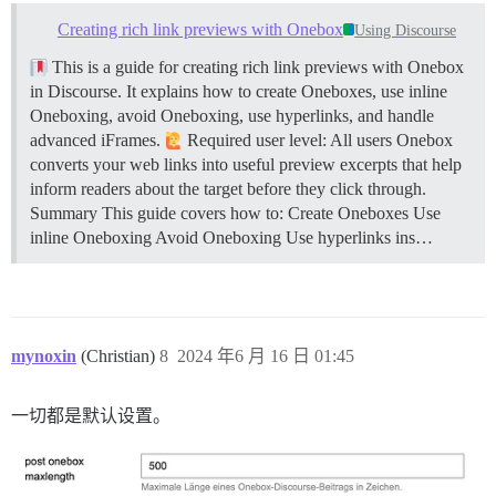
Creating rich link previews with Onebox
Using Discourse
This is a guide for creating rich link previews with Onebox
in Discourse. It explains how to create Oneboxes, use inline
Oneboxing, avoid Oneboxing, use hyperlinks, and handle
advanced iFrames.
Required user level: All users Onebox
converts your web links into useful preview excerpts that help
inform readers about the target before they click through.
Summary This guide covers how to: Create Oneboxes Use
inline Oneboxing Avoid Oneboxing Use hyperlinks ins…
mynoxin
(Christian)
8
2024 年6 月 16 日 01:45
一切都是默认设置。