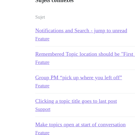
Sujets connexes
Sujet
Notifications and Search - jump to unread
Feature
Remembered Topic location should be "First 
Feature
Group PM “pick up where you left off”
Feature
Clicking a topic title goes to last post
Support
Make topics open at start of conversation
Feature