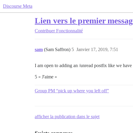
Discourse Meta
Lien vers le premier messag
Contribuer
Fonctionnalité
sam
(Sam Saffron)
5
Janvier 17, 2019, 7:51
I am open to adding an /unread postfix like we have fo
5 « J'aime »
Group PM “pick up where you left off”
afficher la publication dans le sujet