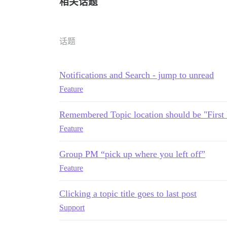
相关话题
话题
Notifications and Search - jump to unread
Feature
Remembered Topic location should be "First 
Feature
Group PM “pick up where you left off”
Feature
Clicking a topic title goes to last post
Support