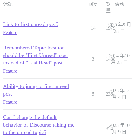
话题
回复
览
活动
量
Link to first unread post?
2025 年9 月
14
1979
28 日
Feature
Remembered Topic location
should be "First Unread" post
2014 年10
3
1488
instead of "Last Read" post
月 23 日
Feature
Ability to jump to first unread
2025 年12
post
5
2364
月 4 日
Feature
Can I change the default
behavior of Discourse taking me
2023 年10
1
354
to the unread topic?
月 9 日