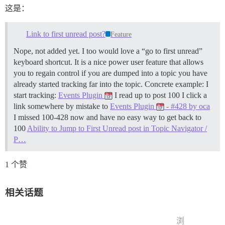
这是：
Link to first unread post?
Feature
Nope, not added yet. I too would love a “go to first unread”
keyboard shortcut. It is a nice power user feature that allows
you to regain control if you are dumped into a topic you have
already started tracking far into the topic. Concrete example: I
start tracking:
Events Plugin
I read up to post 100 I click a
link somewhere by mistake to
Events Plugin
- #428 by oca
I missed 100-428 now and have no easy way to get back to
100
Ability to Jump to First Unread post in Topic Navigator /
P…
1 个赞
相关话题
浏